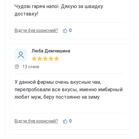
Чудові гарячі напої. Дякую за швидку
доставку!
Відгук був корисний?
0
Люба Демчишина
13 cічня
У данной фирмы очень вкусные чаи,
перепробовали все вкусы, именно имбирный
любит муж, беру постоянно на зиму.
Відгук був корисний?
0