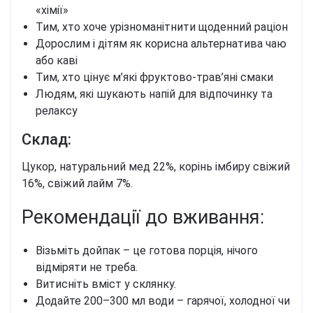
«хімії»
Тим, хто хоче урізноманітнити щоденний раціон
Дорослим і дітям як корисна альтернатива чаю
або каві
Тим, хто цінує м’які фруктово-трав’яні смаки
Людям, які шукають напій для відпочинку та
релаксу
Склад:
Цукор, натуральний мед 22%, корінь імбиру свіжий
16%, свіжий лайм 7%.
Рекомендації до вживання:
Візьміть дойпак – це готова порція, нічого
відміряти не треба.
Витисніть вміст у склянку.
Додайте 200–300 мл води – гарячої, холодної чи