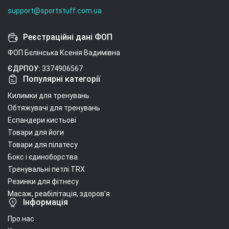
support@sportstuff.com.ua
Реєстраційні дані ФОП
ФОП Бєлінська Ксенія Вадимівна
ЄДРПОУ:
3374906567
Популярні категорії
Килимки для тренувань
Обтяжувачі для тренувань
Еспандери кистьові
Товари для йоги
Товари для пілатесу
Бокс і єдиноборства
Тренувальні петлі TRX
Резинки для фітнесу
Масаж, реабілітація, здоров'я
Інформація
Про нас