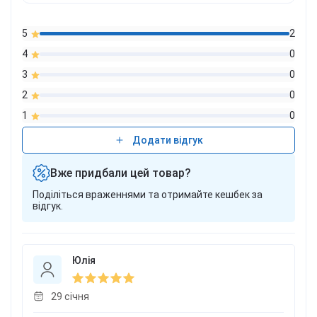
5
2
4
0
3
0
2
0
1
0
Додати відгук
Вже придбали цей товар?
Поділіться враженнями та отримайте кешбек за
відгук.
Юлія
29 cічня