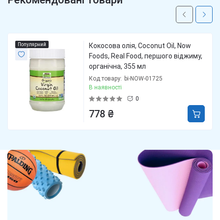
Популярний
Кокосова олія, Coconut Oil, Now
Foods, Real Food, першого віджиму,
органічна, 355 мл
Код товару:
bi-NOW-01725
В наявності
0
778 ₴