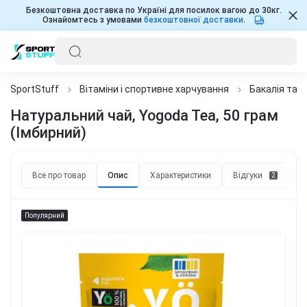
Безкоштовна доставка по Україні для посилок вагою до 30кг.
Ознайомтесь з умовами
безкоштовної доставки
.
SportStuff
Вітаміни і спортивне харчування
Бакалія та 
Натуральний чай, Yogoda Tea, 50 грам
(Імбирний)
Все про товар
Опис
Характеристики
Відгуки
П
2
Популярний