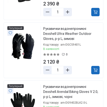
2 390 ₴
Популярний
Рукавички водонепроникні
Dexshell Ultra Weather Outdoor
Gloves, p-p L, зимові
Код товару:
am-DGCS9401L
В наявності
0
2 120 ₴
Популярний
Рукавички водонепроникні
Dexshell Arendal Biking Gloves V 2.0,
p-p L, зимові, чорні
Код товару:
am-DG9402BLK2.0-L
В наявності