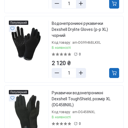
Популярний
Водонепроникні рукавички
Dexshell Drylite Gloves (р-р XL)
чорний
Код товару:
am-DG9946BLKXL
В наявності
0
2 120 ₴
Популярний
Рукавички водонепроникні
Dexshell ToughShield, розмір XL
(DG458NXL)
Код товару:
am-DG458NXL
В наявності
0