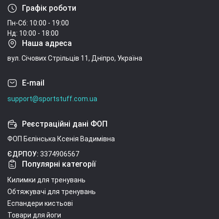
Шкарпетки водонепроникні Dexshell Running
Графік роботи
Lite, р-р XL, червоні - 1 130 ₴
Пн-Сб: 10:00 - 19:00
Шкарпетки водонепроникні Dexshell Ultra Dri
Нд: 10:00 - 18:00
Sports, р-р XL, з блакитною смугою - 1 460 ₴
Наша адреса
Рукавички водонепроникні Dexshell StretchFit
вул. Січових Стрільців 11, Дніпро, Україна
Gloves, p-p S, камуфляж - 1 950 ₴
Шкарпетки Dexshell Terrain Walking 2.0 Socks,
E-mail
хакі, розмір XL (47-49) - 1 770 ₴
support@sportstuff.com.ua
Реєстраційні дані ФОП
ФОП Бєлінська Ксенія Вадимівна
ЄДРПОУ:
3374906567
Популярні категорії
Килимки для тренувань
Обтяжувачі для тренувань
Еспандери кистьові
Товари для йоги