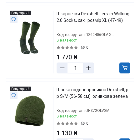
Популярний
Шкарпетки Dexshell Terrain Walking
2.0 Socks, хакі, розмір XL (47-49)
Код товару:
am-DS62406OLV-XL
В наявності
0
1 770 ₴
Популярний
Шапка водонепроникна Dexshell, р-
р S/M (56-58 см), оливкова зелена
Код товару:
am-DH372OLVSM
В наявності
0
1 130 ₴