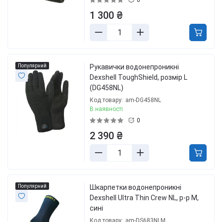
1 300 ₴
Популярний
Рукавички водонепроникні
Dexshell ToughShield, розмір L
(DG458NL)
Код товару:
am-DG458NL
В наявності
0
2 390 ₴
Популярний
Шкарпетки водонепроникні
Dexshell Ultra Thin Crew NL, p-p М,
сині
Код товару:
am-DS683NLM