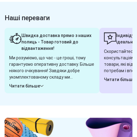
Наші переваги
Швидка доставка прямо з наших
Індивідуа
полиць - Товар готовий до
ідеальног
відвантаження!
Скористайтеся 
Ми розуміємо, що час - це гроші, тому
консультаціями,
гарантуємо оперативну доставку. Більше
товари, які від
ніякого очікування! Завдяки добре
потребам і впод
укомплектованому складу ми
завжди готові 
Читати більше
гарантуємо, що обрані вами товари
або пишіть у ча
Читати більше
будуть готові до відправки в будь-яку
клієнта і готові
хвилину. Замовили сьогодні - отримаєте
завдання. Наші 
завтра! Надійна логістика - ось наш
гарантують, що 
секрет.
вибором.