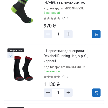
(47-49), з зеленою смугою
Код товару:
am-DS648HVYXL
В наявності
0
970 ₴
Популярний
Шкарпетки водонепроникні
Dexshell Running Lite, р-р XL,
червоні
Код товару:
am-DS20610REDXL
В наявності
0
1 130 ₴