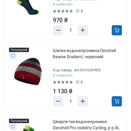
В наявності
0
970 ₴
Популярний
Шапка водонепроникна Dexshell
Beanie Gradient, червоний
Код товару:
am-DH332N-RED
В наявності
0
1 130 ₴
Популярний
Шкарпетки водонепроникні
Dexshell Pro visibility Cycling, р-р XL