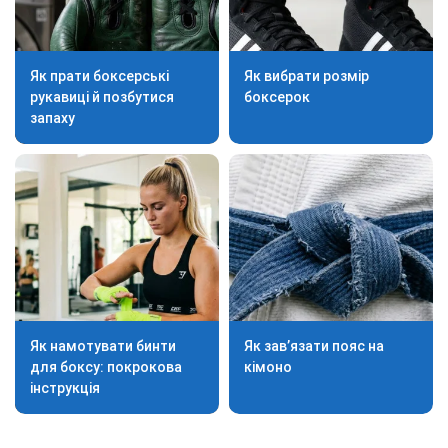
Як прати боксерські
Як вибрати розмір
рукавиці й позбутися
боксерок
запаху
Як намотувати бинти
Як зав’язати пояс на
для боксу: покрокова
кімоно
інструкція