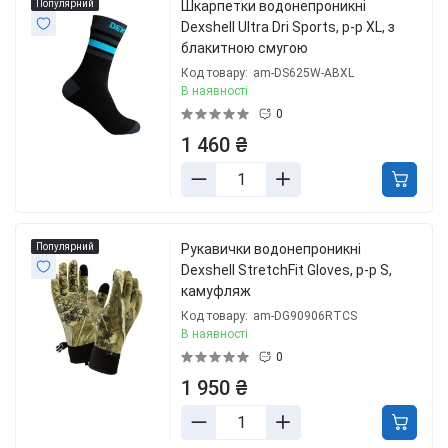
Популярний
Шкарпетки водонепроникні
Dexshell Ultra Dri Sports, р-р XL, з
блакитною смугою
Код товару:
am-DS625W-ABXL
В наявності
0
1 460 ₴
Популярний
Рукавички водонепроникні
Dexshell StretchFit Gloves, p-p S,
камуфляж
Код товару:
am-DG90906RTCS
В наявності
0
1 950 ₴