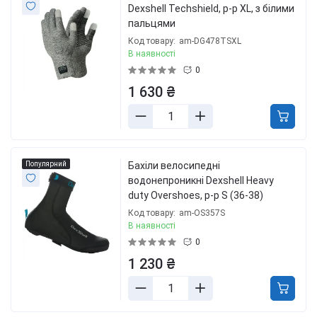
Dexshell Techshield, p-p XL, з білими
пальцями
Код товару:
am-DG478TSXL
В наявності
0
1 630 ₴
Популярний
Бахіли велосипедні
водонепроникні Dexshell Heavy
duty Overshoes, р-р S (36-38)
Код товару:
am-OS357S
В наявності
0
1 230 ₴