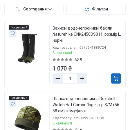
Сортування:
Фільтри
Популярний
Захисні водонепроникні бахіли
Naturehike CNK2450DS011, розмір L,
чорні
Код товару:
am-6975641889724
В наявності
0
1 070 ₴
Популярний
Шапка водонепроникна Dexshell
Watch Hat Camouflage, р-р S/M (56-
58 см), камуфляж
Код товару:
am-DH9912RTCSM
В наявності
0