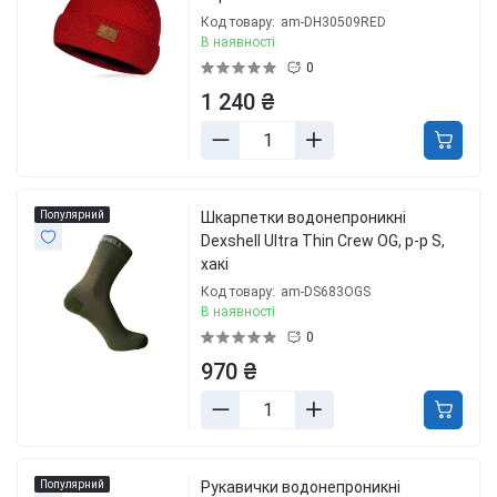
Код товару:
am-DH30509RED
В наявності
0
1 240 ₴
Популярний
Шкарпетки водонепроникні
Dexshell Ultra Thin Crew OG, р-р S,
хакі
Код товару:
am-DS683OGS
В наявності
0
970 ₴
Популярний
Рукавички водонепроникні