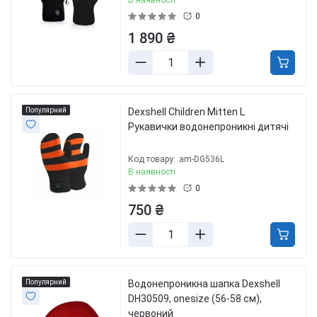
0
1 890 ₴
Популярний
Dexshell Children Mitten L
Рукавички водонепроникні дитячі
Код товару:
am-DG536L
В наявності
0
750 ₴
Популярний
Водонепроникна шапка Dexshell
DH30509, onesize (56-58 см),
червоний