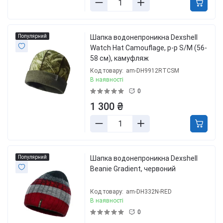
Популярний
Шапка водонепроникна Dexshell
Watch Hat Camouflage, р-р S/M (56-
58 см), камуфляж
Код товару:
am-DH9912RTCSM
В наявності
0
1 300 ₴
Популярний
Шапка водонепроникна Dexshell
Beanie Gradient, червоний
Код товару:
am-DH332N-RED
В наявності
0