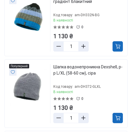
градієнт блакитний
Код товару:
am-DH332N-BG
В наявності
0
1 130 ₴
Популярний
Шапка водонепроникна Dexshell, р-
р L/XL (58-60 см), сіра
Код товару:
am-DH372-GLXL
В наявності
0
1 130 ₴