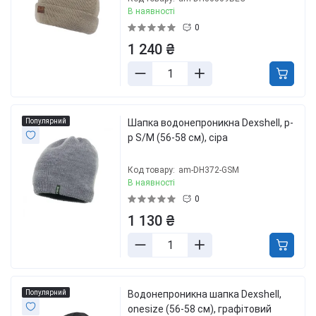
В наявності
0
1 240 ₴
Популярний
Шапка водонепроникна Dexshell, р-
р S/M (56-58 см), сіра
Код товару:
am-DH372-GSM
В наявності
0
1 130 ₴
Популярний
Водонепроникна шапка Dexshell,
onesize (56-58 см), графітовий