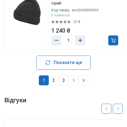
сірий
Код товару:
am-DH30509HGY
В наявності
0
1 240 ₴
Показати ще
1
2
3
Відгуки