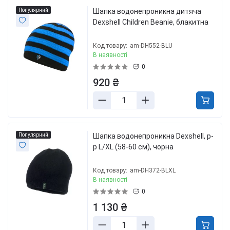
Популярний
Шапка водонепроникна дитяча
Dexshell Children Beanie, блакитна
Код товару:
am-DH552-BLU
В наявності
0
920 ₴
Популярний
Шапка водонепроникна Dexshell, р-
р L/XL (58-60 см), чорна
Код товару:
am-DH372-BLXL
В наявності
0
1 130 ₴