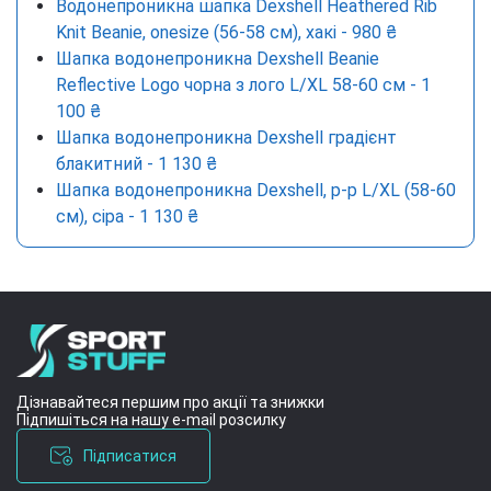
Водонепроникна шапка Dexshell Heathered Rib
Knit Beanie, onesize (56-58 см), хакі - 980 ₴
Шапка водонепроникна Dexshell Beanie
Reflective Logo чорна з лого L/XL 58-60 см - 1
100 ₴
Шапка водонепроникна Dexshell градієнт
блакитний - 1 130 ₴
Шапка водонепроникна Dexshell, р-р L/XL (58-60
см), сіра - 1 130 ₴
Дізнавайтеся першим про акції та знижки
Підпишіться на нашу e-mail розсилку
Підписатися