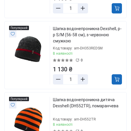
Популярний
Шапка водонепроникна Dexshell, р-
р S/M (56-58 см), з червоною
смужкою
Код товару:
am-DH353REDSM
В наявності
0
1 130 ₴
Популярний
Шапка водонепроникна дитяча
Dexshell (DH552TR), помаранчева
Код товару:
am-DH552TR
В наявності