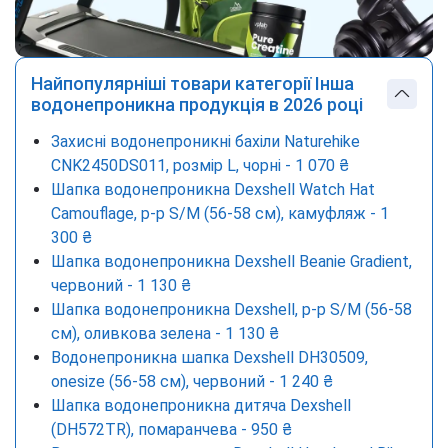
Найпопулярніші товари категорії Інша
водонепроникна продукція в 2026 році
Захисні водонепроникні бахіли Naturehike
CNK2450DS011, розмір L, чорні - 1 070 ₴
Шапка водонепроникна Dexshell Watch Hat
Camouflage, р-р S/M (56-58 см), камуфляж - 1
300 ₴
Шапка водонепроникна Dexshell Beanie Gradient,
червоний - 1 130 ₴
Шапка водонепроникна Dexshell, р-р S/M (56-58
см), оливкова зелена - 1 130 ₴
Водонепроникна шапка Dexshell DH30509,
onesize (56-58 см), червоний - 1 240 ₴
Шапка водонепроникна дитяча Dexshell
(DH572TR), помаранчева - 950 ₴