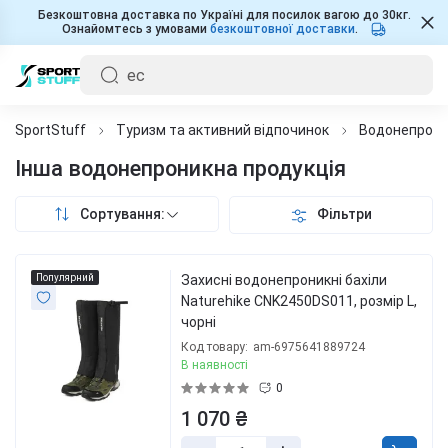
Безкоштовна доставка по Україні для посилок вагою до 30кг.
Ознайомтесь з умовами
безкоштовної доставки
.
SportStuff
Туризм та активний відпочинок
Водонепрони
Інша водонепроникна продукція
Сортування:
Фільтри
Популярний
Захисні водонепроникні бахіли
Naturehike CNK2450DS011, розмір L,
чорні
Код товару:
am-6975641889724
В наявності
0
1 070 ₴