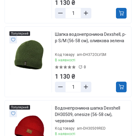
1 130 ₴
Популярний
Шапка водонепроникна Dexshell, р-
р S/M (56-58 см), оливкова зелена
Код товару:
am-DH372OLVSM
В наявності
0
1 130 ₴
Популярний
Водонепроникна шапка Dexshell
DH30509, onesize (56-58 см),
червоний
Код товару:
am-DH30509RED
В наявності