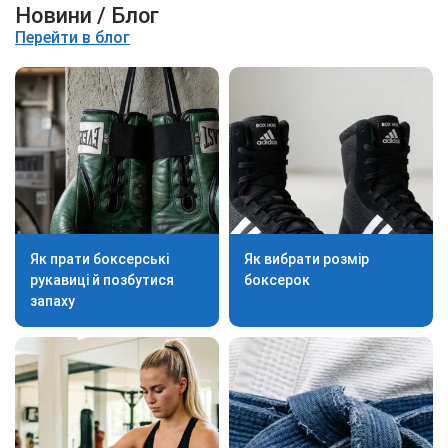
Новини / Блог
Перейти в блог
Як прати боксерські
Як вибрати розмір
рукавиці й позбутися
боксерок
запаху