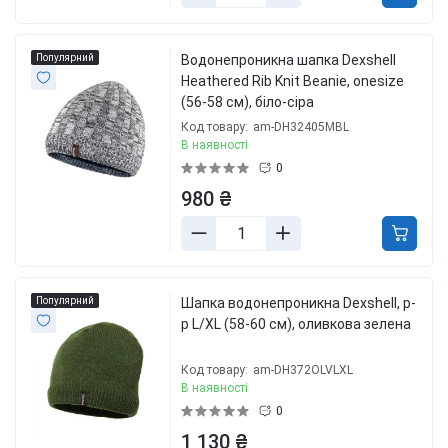
Популярний
Водонепроникна шапка Dexshell
Heathered Rib Knit Beanie, onesize
(56-58 см), біло-сіра
Код товару:
am-DH32405MBL
В наявності
0
980 ₴
Популярний
Шапка водонепроникна Dexshell, р-
р L/XL (58-60 см), оливкова зелена
Код товару:
am-DH372OLVLXL
В наявності
0
1 130 ₴