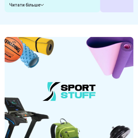
гарантуємо, що обрані вами товари
або пишіть у ча
Читати більше
будуть готові до відправки в будь-яку
клієнта і готові
хвилину. Замовили сьогодні - отримаєте
завдання. Наші 
завтра! Надійна логістика - ось наш
гарантують, що 
секрет.
вибором.