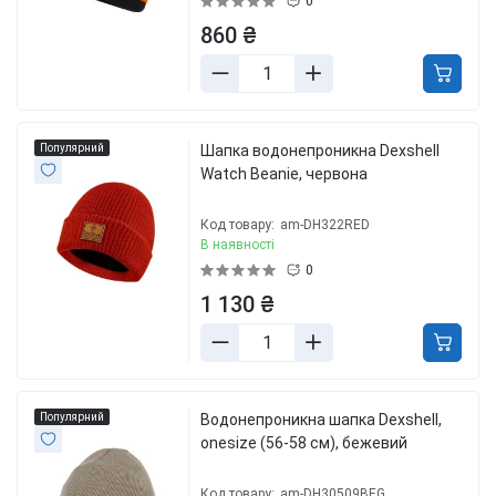
0
860 ₴
Популярний
Шапка водонепроникна Dexshell
Watch Beanie, червона
Код товару:
am-DH322RED
В наявності
0
1 130 ₴
Популярний
Водонепроникна шапка Dexshell,
onesize (56-58 см), бежевий
Код товару:
am-DH30509BEG