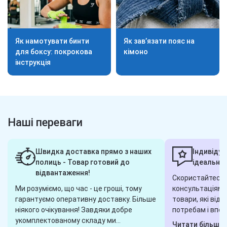
Як намотувати бинти
Як зав’язати пояс на
для боксу: покрокова
кімоно
інструкція
Наші переваги
Швидка доставка прямо з наших
Індивідуа
полиць - Товар готовий до
ідеальног
відвантаження!
Скористайтеся 
Ми розуміємо, що час - це гроші, тому
консультаціями,
гарантуємо оперативну доставку. Більше
товари, які від
ніякого очікування! Завдяки добре
потребам і впод
укомплектованому складу ми
завжди готові 
Читати більше