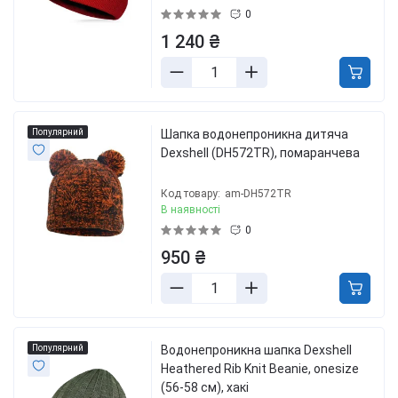
0
1 240 ₴
Популярний
Шапка водонепроникна дитяча
Dexshell (DH572TR), помаранчева
Код товару:
am-DH572TR
В наявності
0
950 ₴
Популярний
Водонепроникна шапка Dexshell
Heathered Rib Knit Beanie, onesize
(56-58 см), хакі