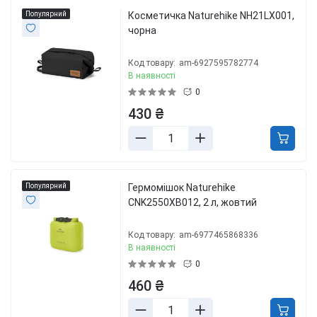
Популярний
Косметичка Naturehike NH21LX001,
чорна
Код товару:
am-6927595782774
В наявності
0
430 ₴
Популярний
Гермомішок Naturehike
CNK2550XB012, 2 л, жовтий
Код товару:
am-6977465868336
В наявності
0
460 ₴