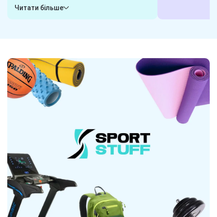
гарантуємо, що обрані вами товари
або пишіть у ча
Читати більше
будуть готові до відправки в будь-яку
клієнта і готові
хвилину. Замовили сьогодні - отримаєте
завдання. Наші 
завтра! Надійна логістика - ось наш
гарантують, що 
секрет.
вибором.