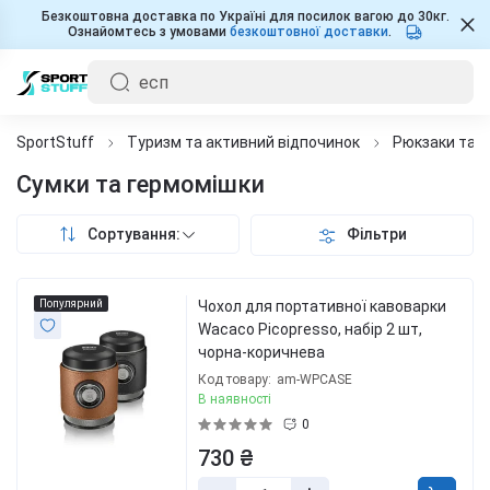
Безкоштовна доставка по Україні для посилок вагою до 30кг.
Ознайомтесь з умовами
безкоштовної доставки
.
SportStuff
Туризм та активний відпочинок
Рюкзаки та 
Сумки та гермомішки
Сортування:
Фільтри
Популярний
Чохол для портативної кавоварки
Wacaco Picopresso, набір 2 шт,
чорна-коричнева
Код товару:
am-WPCASE
В наявності
0
730 ₴