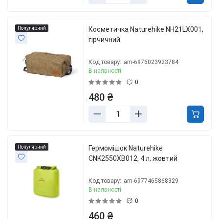
Популярний
Косметичка Naturehike NH21LX001,
гірчичний
Код товару:
am-6976023923784
В наявності
0
480 ₴
Популярний
Гермомішок Naturehike
CNK2550XB012, 4 л, жовтий
Код товару:
am-6977465868329
В наявності
0
460 ₴