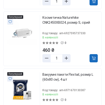
Популярний
Косметичка Naturehike
CNK2450XB024, розмір S, сірий
Код товару:
am-6927595737330
В наявності
0
460 ₴
Популярний
Вакуумні пакети Flextail, розмір L
(60х80 см), 4 шт
Код товару:
am-6971670130387
В наявності
0