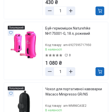
430 ₴
Популярний
Буй-гермомішок Naturehike
NH17S001-G, 18 л, рожевий
Код товару:
am-6927595717950
В наявності
0
1 080 ₴
Популярний
Чохол для портативної кавоварки
Wacaco Minipresso GR/NS
Код товару:
am-WMINICASE2
В наявності