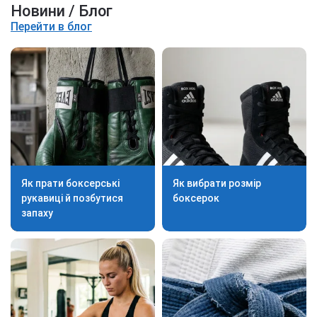
Новини / Блог
Перейти в блог
Як прати боксерські
Як вибрати розмір
рукавиці й позбутися
боксерок
запаху