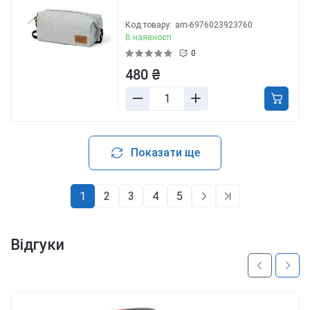
Код товару:
am-6976023923760
В наявності
0
480 ₴
Показати ще
1
2
3
4
5
Відгуки