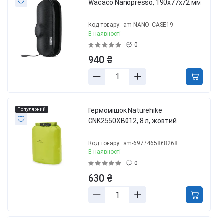
Wacaco Nanopresso, 190x77x72 мм
Код товару:
am-NANO_CASE19
В наявності
0
940 ₴
Популярний
Гермомішок Naturehike
CNK2550XB012, 8 л, жовтий
Код товару:
am-6977465868268
В наявності
0
630 ₴