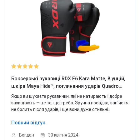
Боксерські рукавиці RDX F6 Kara Matte, 8 унцій,
шкіра Maya Hide™, поглинання ударів Quadro
Dome 3, вентиляція QD1, червоний,
Якщо ви шукаєте рукавички, які не натирають і добре
захищають — це те, що треба. Зручна посадка, зап’ястя
не болить після ударів, і ще вони дуже стильні..
Повний відгук
Богдан
30 квітня 2024