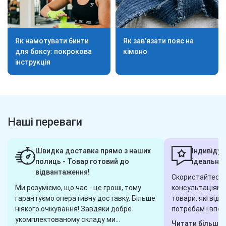
Як намотувати бинти
Як зав’язати пояс на
для боксу: покрокова
кімоно
інструкція
Наші переваги
Швидка доставка прямо з наших
Індивідуа
полиць - Товар готовий до
ідеальног
відвантаження!
Скористайтеся 
Ми розуміємо, що час - це гроші, тому
консультаціями,
гарантуємо оперативну доставку. Більше
товари, які від
ніякого очікування! Завдяки добре
потребам і впод
укомплектованому складу ми
завжди готові 
Читати більше