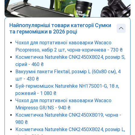
Найпопулярніші товари категорії Сумки
та гермомішки в 2026 році
Чохол для портативної кавоварки Wacaco
Picopresso, набір 2 шт, чорна-коричнева - 730 ₴
Косметичка Naturehike CNK2450XB024, розмір S,
сірий - 460 ₴
Вакуумні пакети Flextail, розмір L (60х80 см), 4
шт - 430 ₴
Буй-гермомішок Naturehike NH17S001-G, 18 л,
рожевий - 1 080 ₴
Чохол для портативної кавоварки Wacaco
Minipresso GR/NS - 940 ₴
Косметичка Naturehike CNK2450XB019, чорна -
980 ₴
Косметичка Naturehike CNK2450XB024, розмір L,