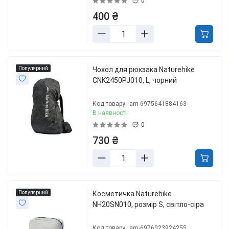
0
400 ₴
Популярний
Чохол для рюкзака Naturehike
CNK2450PJ010, L, чорний
Код товару:
am-6975641884163
В наявності
0
730 ₴
Популярний
Косметичка Naturehike
NH20SN010, розмір S, світло-сіра
Код товару:
am-6976023924255