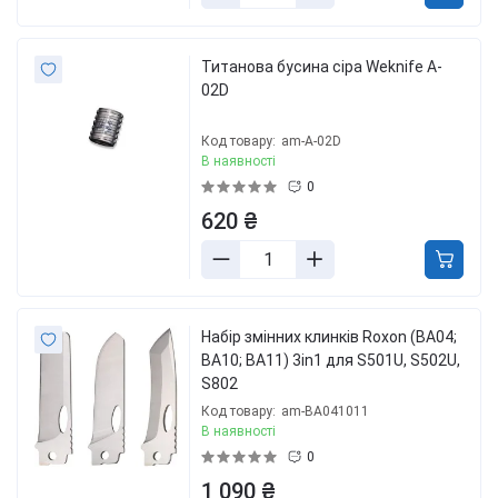
Титанова бусина сіра Weknife A-
02D
Код товару:
am-A-02D
В наявності
0
620 ₴
Набір змінних клинків Roxon (BA04;
BA10; BA11) 3in1 для S501U, S502U,
S802
Код товару:
am-BA041011
В наявності
0
1 090 ₴