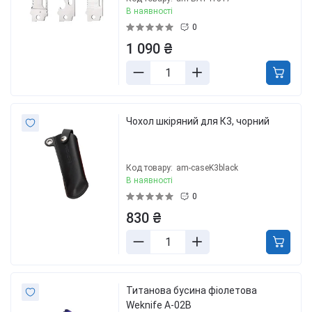
В наявності
0
1 090 ₴
Чохол шкіряний для К3, чорний
Код товару:
am-caseK3black
В наявності
0
830 ₴
Титанова бусина фіолетова
Weknife A-02B