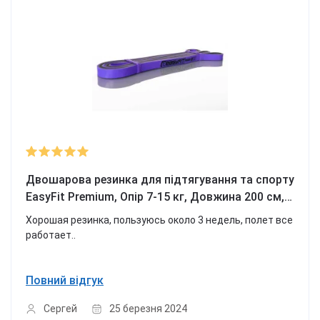
Двошарова резинка для підтягування та спорту
EasyFit Premium, Опір 7-15 кг, Довжина 200 см,
Ширина 1,3 см, Товщина 4,5 мм, Латекс,
Хорошая резинка, пользуюсь около 3 недель, полет все
Фіолетовий
работает..
Повний відгук
Сергей
25 березня 2024