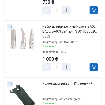
730 ₴
Набір змінних клинків Roxon (BA05;
BA06; BA07) 3in1 для S501U, S502U,
S802
Код товару:
am-BA050607
В наявності
0
1 000 ₴
Чохол шкіряний для К1, зелений
Код товару:
am-caseK1green
В наявності