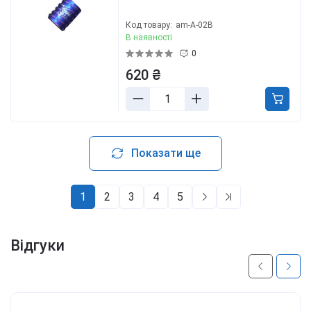
Код товару:
am-A-02B
В наявності
0
620 ₴
Показати ще
1
2
3
4
5
Відгуки