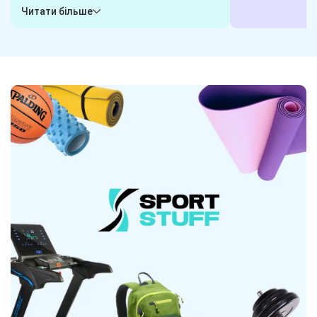
гарантуємо, що обрані вами товари
або пишіть у ча
Читати більше
будуть готові до відправки в будь-яку
клієнта і готові
хвилину. Замовили сьогодні - отримаєте
завдання. Наші 
завтра! Надійна логістика - ось наш
гарантують, що 
секрет.
вибором.