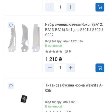
Набір змінних клинків Roxon (BA12;
BA13; BA16) 3in1 для S501U, S502U,
S802
Код товару:
am-BA121316
В наявності
0
1 210 ₴
Титанова бусина чорна Weknife A-
02E
Код товару:
am-A-02E
В наявності