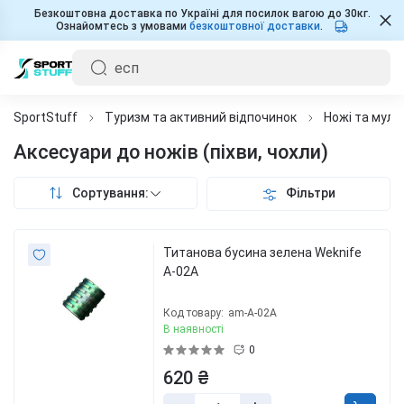
Безкоштовна доставка по Україні для посилок вагою до 30кг.
Ознайомтесь з умовами
безкоштовної доставки
.
SportStuff
Туризм та активний відпочинок
Ножі та муль
Аксесуари до ножів (піхви, чохли)
Сортування:
Фільтри
Титанова бусина зелена Weknife
A-02A
Код товару:
am-A-02A
В наявності
0
620 ₴