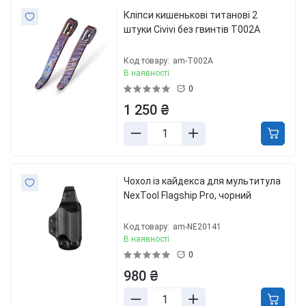
Кліпси кишенькові титанові 2
штуки Civivi без гвинтів T002A
Код товару:
am-T002A
В наявності
0
1 250 ₴
Чохол із кайдекса для мультитула
NexTool Flagship Pro, чорний
Код товару:
am-NE20141
В наявності
0
980 ₴