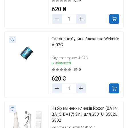
0
620 ₴
Титанова бусина блакитна Weknife
A-02C
Код товару:
am-A-02C
В наявності
0
620 ₴
Набір змінних клинків Roxon (BA14;
BA15; BA17) 3in1 для S501U, S502U,
S802
Код товару:
am-BA141517