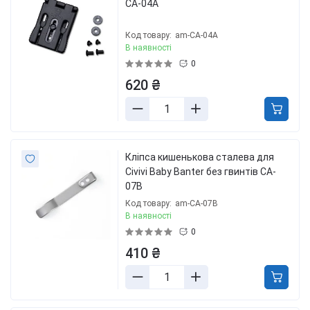
CA-04A
Код товару:
am-CA-04A
В наявності
0
620 ₴
Кліпса кишенькова сталева для
Civivi Baby Banter без гвинтів CA-
07B
Код товару:
am-CA-07B
В наявності
0
410 ₴