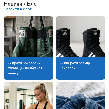
Новини / Блог
Перейти в блог
Як прати боксерські
Як вибрати розмір
рукавиці й позбутися
боксерок
запаху