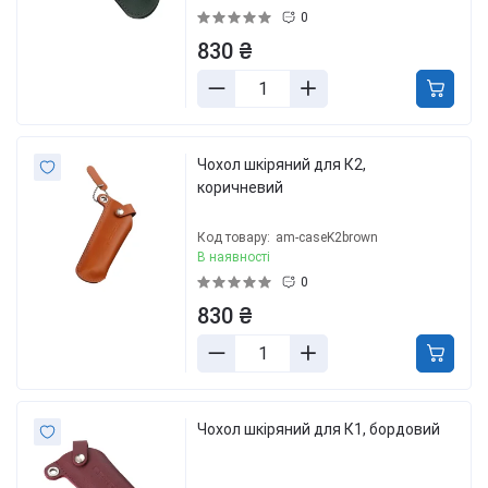
0
830 ₴
Чохол шкіряний для К2,
коричневий
Код товару:
am-caseK2brown
В наявності
0
830 ₴
Чохол шкіряний для К1, бордовий