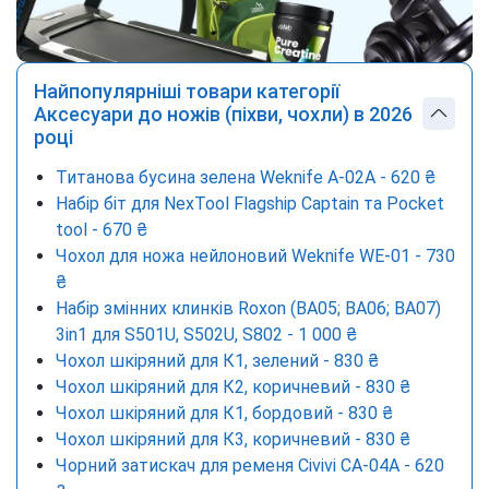
Найпопулярніші товари категорії
Аксесуари до ножів (піхви, чохли) в 2026
році
Титанова бусина зелена Weknife A-02A - 620 ₴
Набір біт для NexTool Flagship Captain та Pocket
tool - 670 ₴
Чохол для ножа нейлоновий Weknife WE-01 - 730
₴
Набір змінних клинків Roxon (BA05; BA06; BA07)
3in1 для S501U, S502U, S802 - 1 000 ₴
Чохол шкіряний для К1, зелений - 830 ₴
Чохол шкіряний для К2, коричневий - 830 ₴
Чохол шкіряний для К1, бордовий - 830 ₴
Чохол шкіряний для К3, коричневий - 830 ₴
Чорний затискач для ременя Civivi CA-04A - 620