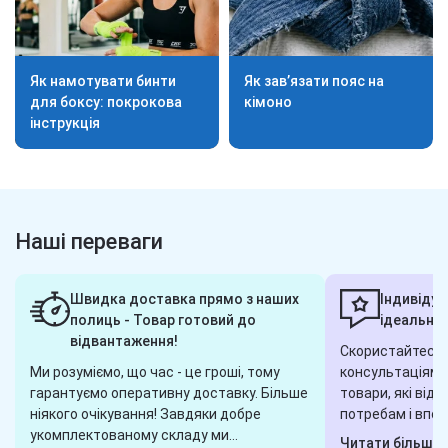
Як намотувати бинти
Як зав’язати пояс на
для боксу: покрокова
кімоно
інструкція
Наші переваги
Швидка доставка прямо з наших
Індивідуа
полиць - Товар готовий до
ідеальног
відвантаження!
Скористайтеся 
Ми розуміємо, що час - це гроші, тому
консультаціями,
гарантуємо оперативну доставку. Більше
товари, які від
ніякого очікування! Завдяки добре
потребам і впод
укомплектованому складу ми
завжди готові 
Читати більше