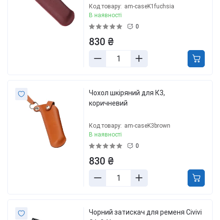
Код товару:
am-caseK1fuchsia
В наявності
0
830 ₴
Чохол шкіряний для К3,
коричневий
Код товару:
am-caseK3brown
В наявності
0
830 ₴
Чорний затискач для ременя Civivi