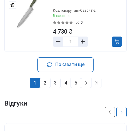
3
Код товару:
am-C23048-2
В наявності
0
4 730 ₴
Показати ще
1
2
3
4
5
Відгуки