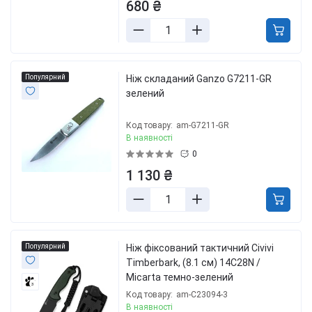
680 ₴
Популярний
Нiж складаний Ganzo G7211-GR
зелений
Код товару:
am-G7211-GR
В наявності
0
1 130 ₴
Популярний
Ніж фіксований тактичний Civivi
Timberbark, (8.1 см) 14C28N /
Micarta темно-зелений
3
Код товару:
am-C23094-3
В наявності