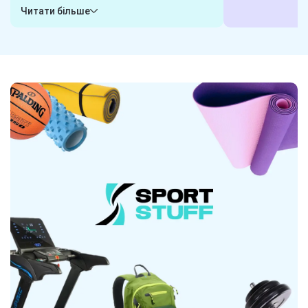
гарантуємо, що обрані вами товари
або пишіть у ча
Читати більше
будуть готові до відправки в будь-яку
клієнта і готові
хвилину. Замовили сьогодні - отримаєте
завдання. Наші 
завтра! Надійна логістика - ось наш
гарантують, що 
секрет.
вибором.