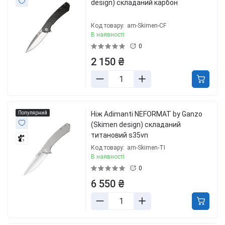
design) складаний карбон
Код товару:
am-Skimen-CF
В наявності
0
2 150 ₴
Популярний
Нiж Adimanti NEFORMAT by Ganzo
(Skimen design) складаний
титановий s35vn
3
Код товару:
am-Skimen-TI
В наявності
0
6 550 ₴