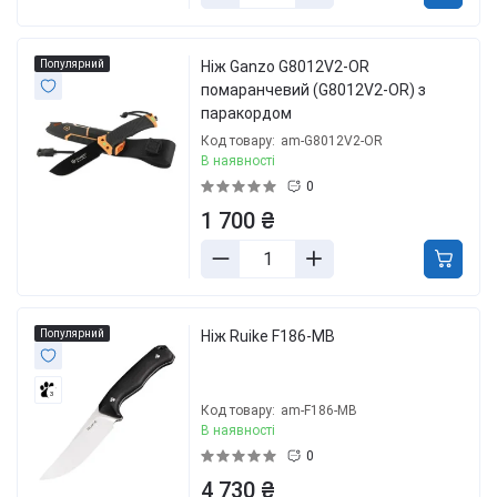
Популярний
Ніж Ganzo G8012V2-OR
помаранчевий (G8012V2-OR) з
паракордом
Код товару:
am-G8012V2-OR
В наявності
0
1 700 ₴
Популярний
Ніж Ruike F186-MB
3
Код товару:
am-F186-MB
В наявності
0
4 730 ₴