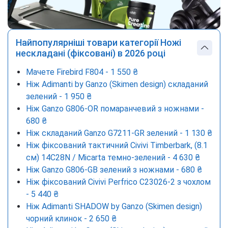
Найпопулярніші товари категорії Ножі
нескладані (фіксовані) в 2026 році
Мачете Firebird F804 - 1 550 ₴
Нiж Adimanti by Ganzo (Skimen design) складаний
зелений - 1 950 ₴
Ніж Ganzo G806-OR помаранчевий з ножнами -
680 ₴
Нiж складаний Ganzo G7211-GR зелений - 1 130 ₴
Ніж фіксований тактичний Civivi Timberbark, (8.1
см) 14C28N / Micarta темно-зелений - 4 630 ₴
Ніж Ganzo G806-GB зелений з ножнами - 680 ₴
Ніж фіксований Civivi Perfrico C23026-2 з чохлом
- 5 440 ₴
Нiж Adimanti SHADOW by Ganzo (Skimen design)
чoрний клинок - 2 650 ₴