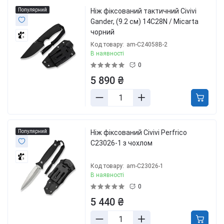
Популярний
Ніж фіксований тактичний Civivi
Gander, (9.2 см) 14C28N / Micarta
чорний
3
Код товару:
am-C24058B-2
В наявності
0
5 890 ₴
Популярний
Ніж фіксований Civivi Perfrico
C23026-1 з чохлом
3
Код товару:
am-C23026-1
В наявності
0
5 440 ₴