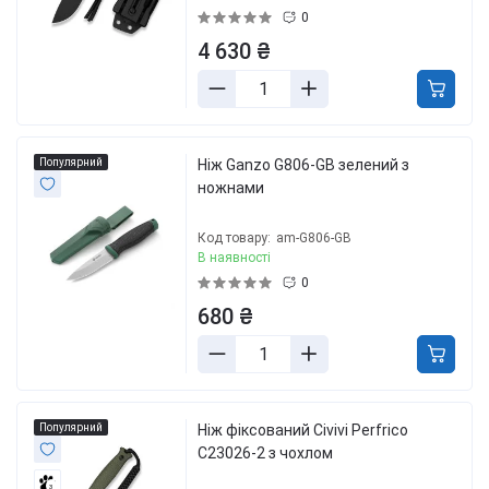
0
4 630 ₴
Популярний
Ніж Ganzo G806-GB зелений з
ножнами
Код товару:
am-G806-GB
В наявності
0
680 ₴
Популярний
Ніж фіксований Civivi Perfrico
C23026-2 з чохлом
3