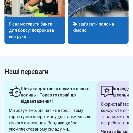
Як намотувати бинти
Як зав’язати пояс на
для боксу: покрокова
кімоно
інструкція
Наші переваги
Швидка доставка прямо з наших
Індивідуа
полиць - Товар готовий до
ідеальног
відвантаження!
Скористайтеся 
Ми розуміємо, що час - це гроші, тому
консультаціями,
гарантуємо оперативну доставку. Більше
товари, які від
ніякого очікування! Завдяки добре
потребам і впод
укомплектованому складу ми
завжди готові 
Читати більше