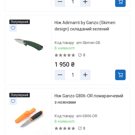
Популярний
Нiж Adimanti by Ganzo (Skimen
design) складаний зелений
Код товару:
am-Skimen-GB
В наявності
0
1 950 ₴
Популярний
Ніж Ganzo G806-OR помаранчевий
з ножнами
Код товару:
am-G806-OR
В наявності
0