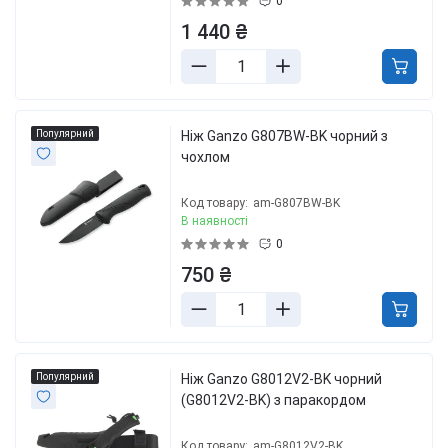
0
1 440 ₴
Популярний
Ніж Ganzo G807BW-BK чорний з
чохлом
Код товару:
am-G807BW-BK
В наявності
0
750 ₴
Популярний
Ніж Ganzo G8012V2-BK чорний
(G8012V2-BK) з паракордом
Код товару:
am-G8012V2-BK