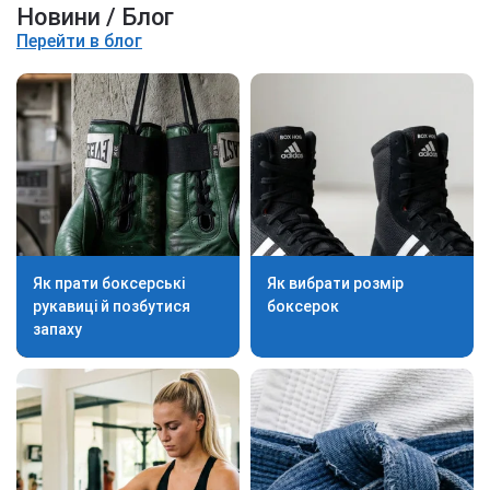
Новини / Блог
Перейти в блог
Як прати боксерські
Як вибрати розмір
рукавиці й позбутися
боксерок
запаху