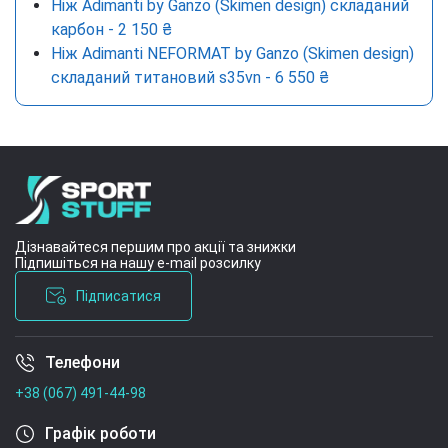
Нiж Adimanti by Ganzo (Skimen design) складаний
карбон - 2 150 ₴
Нiж Adimanti NEFORMAT by Ganzo (Skimen design)
складаний титановий s35vn - 6 550 ₴
Дізнавайтеся першим про акції та знижки
Підпишіться на нашу e-mail розсилку
Підписатися
Телефони
Умови угоди
+38 (067) 491-44-98
Графік роботи