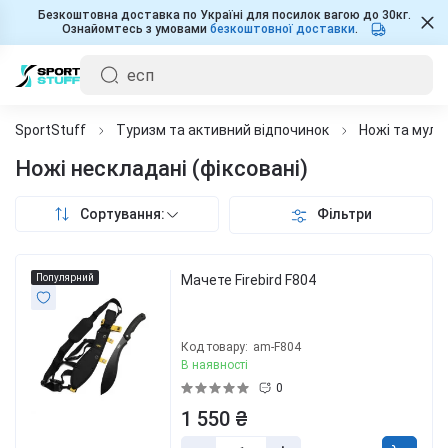
Безкоштовна доставка по Україні для посилок вагою до 30кг.
Ознайомтесь з умовами
безкоштовної доставки
.
SportStuff
Туризм та активний відпочинок
Ножі та муль
Ножі нескладані (фіксовані)
Сортування:
Фільтри
Популярний
Мачете Firebird F804
Код товару:
am-F804
В наявності
0
1 550 ₴