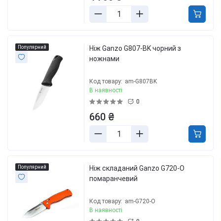
Популярний
Ніж Ganzo G807-BK чорний з
ножнами
Код товару:
am-G807BK
В наявності
0
660 ₴
Популярний
Нiж складаний Ganzo G720-O
помаранчевий
Код товару:
am-G720-O
В наявності