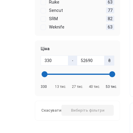
Ruike
63
Sencut
77
SRM
82
Weknife
63
Ціна
-
₴
330
13 тис.
27 тис.
40 тис.
53 тис.
Скасувати
Виберіть фільтри