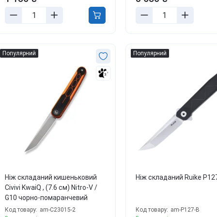
Популярний
Популярний
3
Ніж складаний кишеньковий
Ніж складаний Ruike P12
Civivi KwaiQ , (7.6 см) Nitro-V /
G10 чорно-помаранчевий
Код товару:
am-C23015-2
Код товару:
am-P127-B