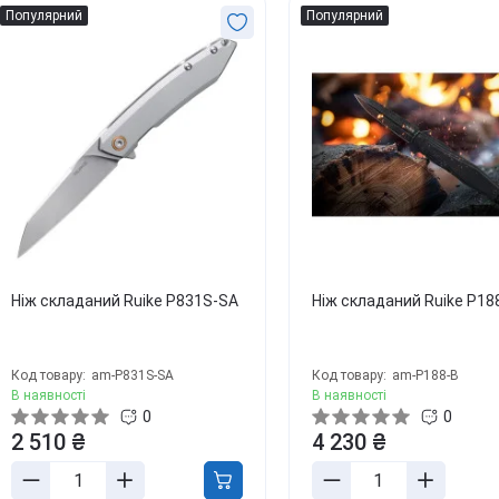
Популярний
Популярний
Ніж складаний Ruike P831S-SA
Ніж складаний Ruike P18
Код товару:
am-P831S-SA
Код товару:
am-P188-B
В наявності
В наявності
0
0
2 510 ₴
4 230 ₴