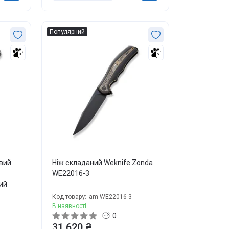
Популярний
3
6
вий
Ніж складаний Weknife Zonda
WE22016-3
ий
Код товару:
am-WE22016-3
В наявності
0
31 620 ₴