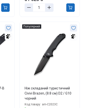
Популярний
3
3
7-B
Ніж складаний туристичний
Civivi Brazen, (8.8 см) D2 / G10
чорний
Код товару:
am-C2023C