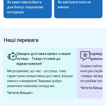
Як намотувати бинти
Як зав’язати пояс на
для боксу: покрокова
кімоно
інструкція
Наші переваги
Швидка доставка прямо з наших
Індивідуа
полиць - Товар готовий до
ідеальног
відвантаження!
Скористайтеся 
Ми розуміємо, що час - це гроші, тому
консультаціями,
гарантуємо оперативну доставку. Більше
товари, які від
ніякого очікування! Завдяки добре
потребам і впод
укомплектованому складу ми
завжди готові 
Читати більше
гарантуємо, що обрані вами товари
або пишіть у ча
Читати більше
будуть готові до відправки в будь-яку
клієнта і готові
хвилину. Замовили сьогодні - отримаєте
завдання. Наші 
завтра! Надійна логістика - ось наш
гарантують, що 