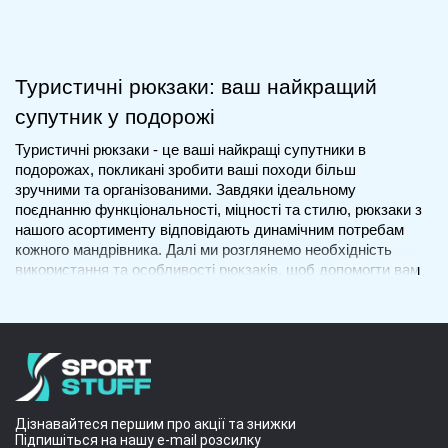
секрет.
вибором.
Туристичні рюкзаки: ваш найкращий 
супутник у подорожі
Туристичні рюкзаки - це ваші найкращі супутники в 
подорожах, покликані зробити ваші походи більш 
зручними та організованими. Завдяки ідеальному 
поєднанню функціональності, міцності та стилю, рюкзаки з 
нашого асортименту відповідають динамічним потребам 
кожного мандрівника. Далі ми розглянемо необхідність 
використання та особливості рюкзаків, щоб допомогти вам 
придбати найкращий варіант.
Необхідність використання туристичних 
рюкзаків
Мобільність
Дізнавайтеся першим про акції та знижки
Одна з головних переваг туристичного рюкзака - 
Підпишіться на нашу e-mail розсилку
можливість легко пересуватися. Спираючись на наш 