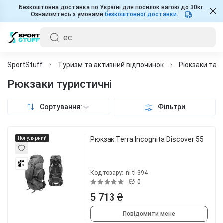
Безкоштовна доставка по Україні для посилок вагою до 30кг.
Ознайомтесь з умовами
безкоштовної доставки
.
SportStuff
Туризм та активний відпочинок
Рюкзаки та 
Рюкзаки туристичні
Сортування:
Фільтри
Популярний
Рюкзак Terra Incognita Discover 55
3
Код товару:
ni-ti-394
0
5 713 ₴
Повідомити мене