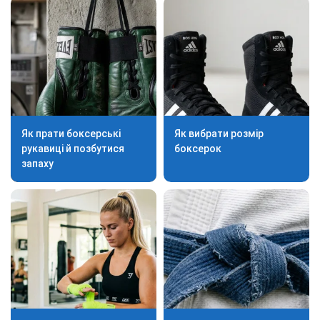
Як прати боксерські
Як вибрати розмір
рукавиці й позбутися
боксерок
запаху