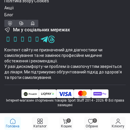
Політика збору Cookies
назустріч подорожам!
Акції
Блог
Ми у соціальних мережах
Контент сайту не призначений для діагностики чи
самолікування та не замінює професійне медичне
обстеження і рекомендації.
У разі дискомфорту чи проблем із самопочуттям зверніться
до лікаря. Ми підтримуємо обґрунтований підхід до здоров’я
та проти самолікування.
Інтернет-магазин спортивних товарів Sport Stuff 2014 - 2026 © Всі права
захищені
0
0
Головна
Каталог
Кошик
Обране
Клієнту