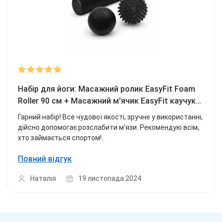
Набір для йоги: Масажний ролик EasyFit Foam
Roller 90 см + Масажний м'ячик EasyFit каучук
6.5 см + Масажний м'ячик EasyFit PVC 9 см
Гарний набір! Все чудової якості, зручне у використанні,
жорсткий
дійсно допомогає розслабити м'язи. Рекомендую всім,
хто займається спортом!..
Повний відгук
Наталія
19 листопада 2024