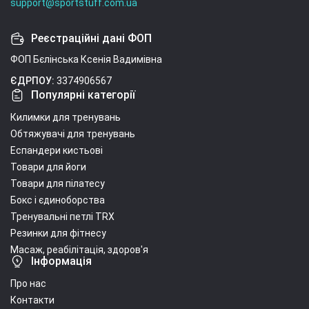
support@sportstuff.com.ua
Реєстраційні дані ФОП
ФОП Бєлінська Ксенія Вадимівна
ЄДРПОУ:
3374906567
Популярні категорії
Килимки для тренувань
Обтяжувачі для тренувань
Еспандери кистьові
Товари для йоги
Товари для пілатесу
Бокс і єдиноборства
Тренувальні петлі TRX
Резинки для фітнесу
Масаж, реабілітація, здоров'я
Інформація
Про нас
Контакти