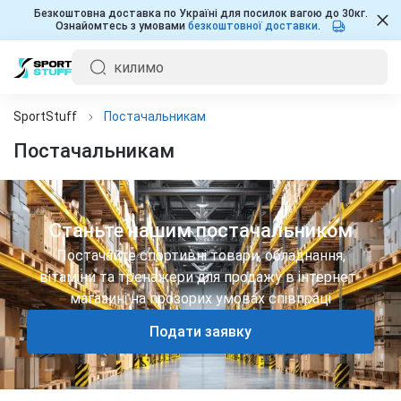
Безкоштовна доставка по Україні для посилок вагою до 30кг.
Ознайомтесь з умовами
безкоштовної доставки
.
SportStuff
Постачальникам
Постачальникам
Станьте нашим постачальником
Постачайте спортивні товари, обладнання,
вітаміни та тренажери для продажу в інтернет-
магазині на прозорих умовах співпраці
Подати заявку