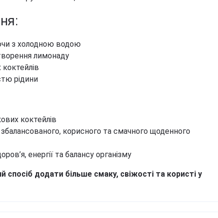
ня:
ючи з холодною водою
творення лимонаду
 коктейлів
стю рідини
кових коктейлів
 збалансованого, корисного та смачного щоденного
доров’я, енергії та балансу організму
й спосіб додати більше смаку, свіжості та користі у