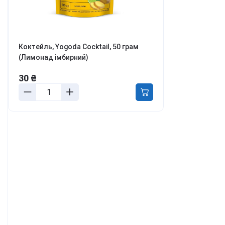
ля боротьби з
ривожністю, апатією та
епресією
етокс, перезавантаження
іла та розуму
Коктейль, Yogoda Cocktail, 50 грам
(Лимонад імбирний)
онцентрація та
родуктивність
30 ₴
аланс гормонів та лібідо
ля молодості та краси
урс Активний день
ивитись всі