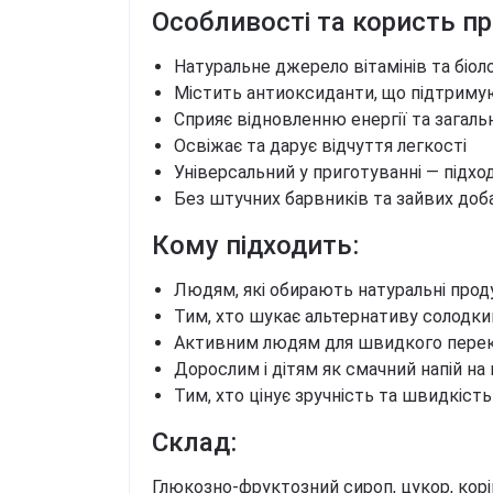
Особливості та користь пр
Натуральне джерело вітамінів та біол
Містить антиоксиданти, що підтриму
Сприяє відновленню енергії та загал
Освіжає та дарує відчуття легкості
Універсальний у приготуванні — підход
Без штучних барвників та зайвих доб
Кому підходить:
Людям, які обирають натуральні прод
Тим, хто шукає альтернативу солодк
Активним людям для швидкого перек
Дорослим і дітям як смачний напій на
Тим, хто цінує зручність та швидкіст
Склад:
Глюкозно-фруктозний сироп, цукор, корі