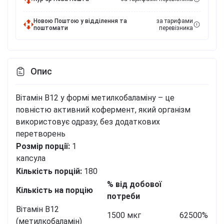
Новою Поштою у відділення та
за тарифами
поштомати
перевізника
Опис
Вітамін B12 у формі метилкобаламіну – це
повністю активний кофермент, який організм
використовує одразу, без додаткових
перетворень
Розмір порції:
1
капсула
Кількість порцій:
180
% від добової
Кількість на порцію
потреби
Вітамін B12
1500 мкг
62500%
(метилкобаламін)