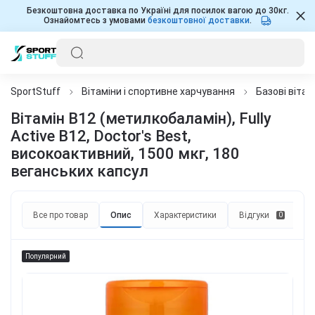
Безкоштовна доставка по Україні для посилок вагою до 30кг.
Ознайомтесь з умовами
безкоштовної доставки
.
SportStuff
Вітаміни і спортивне харчування
Базові вітам
Вітамін В12 (метилкобаламін), Fully
Active B12, Doctor's Best,
високоактивний, 1500 мкг, 180
веганських капсул
Все про товар
Опис
Характеристики
Відгуки
П
0
Популярний