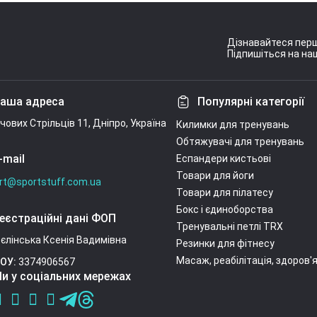
Дізнавайтеся перш
Підпишіться на наш
Умови угоди
аша адреса
Популярні категорії
ічових Стрільців 11, Дніпро, Україна
Килимки для тренувань
Обтяжувачі для тренувань
-mail
Еспандери кистьові
Товари для йоги
rt@sportstuff.com.ua
Товари для пілатесу
Бокс і єдиноборства
еєстраційні дані ФОП
Тренувальні петлі TRX
єлінська Ксенія Вадимівна
Резинки для фітнесу
Масаж, реабілітація, здоров'
ОУ:
3374906567
и у соціальних мережах