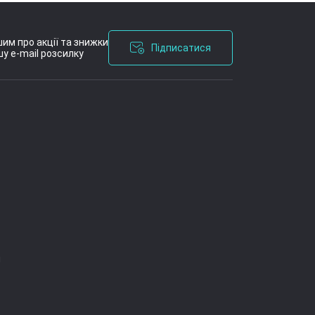
им про акції та знижки
Підписатися
у e-mail розсилку
я