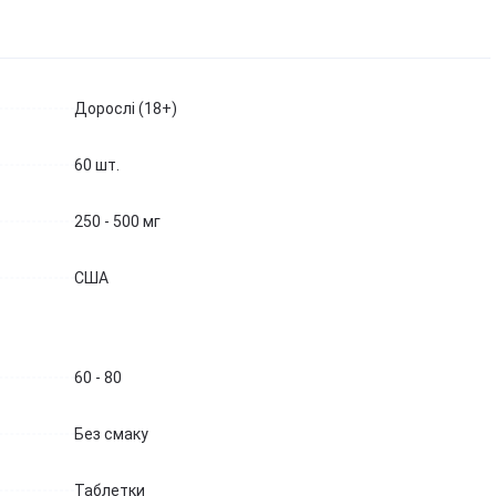
Березова чага
Д
Екстракт граната
Майтаке
т
д
Екстракт виноградних
Шиїтаке
кісточок
Д
Траметес різнобарвний
т
Екстракт зеленого чаю
Дорослі (18+)
(Turkey Tail)
К
Екстракт вишні / черешні /
Агарік бразильський
п
черемхи
60 шт.
Мухомор червоний (Amanita
Б
Квіти Арніки
muscaria)
Д
Дивитись всі
Мухомор пантерний
250 - 500 мг
К
Дивитись всі
Д
США
60 - 80
Без смаку
Таблетки