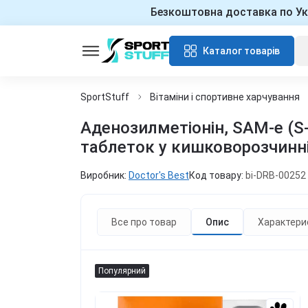
Безкоштовна доставка по Ук
Каталог товарів
SportStuff
Вітаміни і спортивне харчування
Аденозилметіонін, SAM-e (S-A
таблеток у кишковорозчинні
Виробник:
Doctor's Best
Код товару:
bi-DRB-00252
Все про товар
Опис
Характери
Популярний