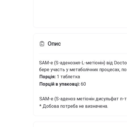
Опис
SAM-e (S-аденозил-L-метіонін) від Doctor
бере участь у метаболічних процесах, по
Порція:
1 таблетка
Порцій в упаковці:
60
SAM-e
(S-аденоз метіонін дисульфат п-
* Добова потреба не визначена.