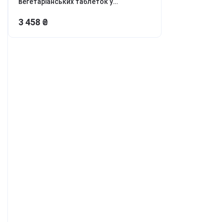
вегетаріанських таблеток у
ля боротьби з
кишковорозчинній оболонці
ривожністю, апатією та
3 458 ₴
епресією
етокс, перезавантаження
іла та розуму
онцентрація та
родуктивність
аланс гормонів та лібідо
ля молодості та краси
урс Активний день
ивитись всі