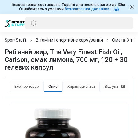
Безкоштовна доставка по Україні для посилок вагою до 30кг.
Ознайомтесь з умовами
безкоштовної доставки
.
SportStuff
Вітаміни і спортивне харчування
Омега-3 та 
Риб'ячий жир, The Very Finest Fish Oil,
Carlson, смак лимона, 700 мг, 120 + 30
гелевих капсул
Все про товар
Опис
Характеристики
Відгуки
П
0