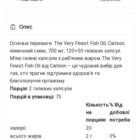
Опис
Основні переваги: The Very Finest Fish Oil, Carlson,
лимонний смак, 700 мг, 120+30 гелевих капсул
М'які гелеві капсули з риб'ячим жиром The Very
Finest Fish Oil від Carlson – це чудовий вибір для
тих, хто прагне підтримки здоров'я та
благополуччя організму
Порція:
2 гелевих капсули
Порцій в упаковці:
75
Кількість
% Від
на
добової
порциію
потреби
калорії
20
всього жирів
2 г
3%