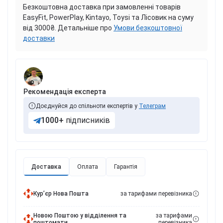
Безкоштовна доставка при замовленні товарів
EasyFit, PowerPlay, Kintayo, Toysi та Лісовик на суму
від 3000₴. Детальніше про
Умови безкоштовної
доставки
Рекомендація експерта
Доєднуйся до спільноти експертів у
Телеграм
1000+
підписників
Доставка
Оплата
Гарантія
Курʼєр Нова Пошта
за тарифами перевізника
Новою Поштою у відділення та
за тарифами
поштомати
перевізника