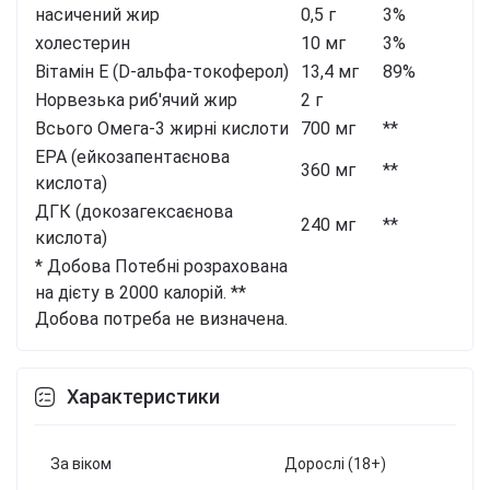
насичений жир
0,5 г
3%
холестерин
10 мг
3%
Вітамін Е (D-альфа-токоферол)
13,4 мг
89%
Норвезька риб'ячий жир
2 г
Всього Омега-3 жирні кислоти
700 мг
**
EPA (ейкозапентаєнова
360 мг
**
кислота)
ДГК (докозагексаєнова
240 мг
**
кислота)
* Добова Потебні розрахована
на дієту в 2000 калорій.
**
Добова потреба не визначена.
Характеристики
За віком
Дорослі (18+)