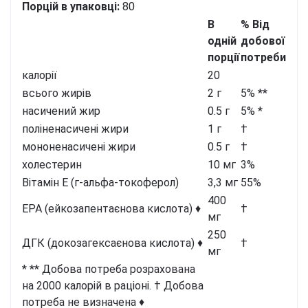
Порцій в упаковці:
80
В
% Від
одній
добової
порції
потреби
калорії
20
всього жирів
2 г
5% **
насичений жир
0.5 г
5% *
поліненасичені жири
1 г
†
мононенасичені жири
0.5 г
†
холестерин
10 мг
3%
Вітамін Е (г-альфа-токоферол)
3,3 мг
55%
400
EPA (ейкозапентаєнова кислота) ♦
†
мг
250
ДГК (докозагексаєнова кислота) ♦
†
мг
* ** Добова потреба розрахована
на 2000 калорій в раціоні.
† Добова
потреба не визначена
♦