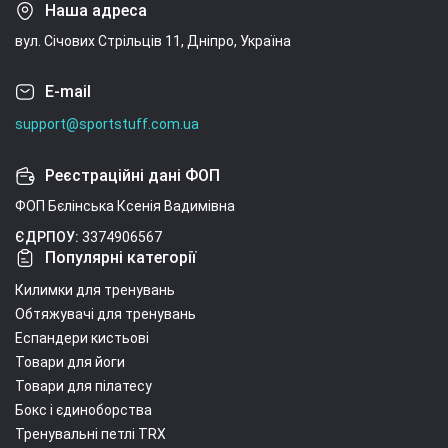
Наша адреса
вул. Січових Стрільців 11, Дніпро, Україна
E-mail
support@sportstuff.com.ua
Реєстраційні дані ФОП
ФОП Бєлінська Ксенія Вадимівна
ЄДРПОУ:
3374906567
Популярні категорії
Килимки для тренувань
Обтяжувачі для тренувань
Еспандери кистьові
Товари для йоги
Товари для пілатесу
Бокс і єдиноборства
Тренувальні петлі TRX