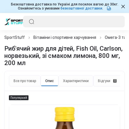
Безкоштовна доставка по Україні для посилок вагою до 30кг.
Ознайомтесь з умовами
безкоштовної доставки
.
SportStuff
Вітаміни і спортивне харчування
Омега-3 та 
Риб'ячий жир для дітей, Fish Oil, Carlson,
норвезький, зі смаком лимона, 800 мг,
200 мл
Все про товар
Опис
Характеристики
Відгуки
П
0
Популярний