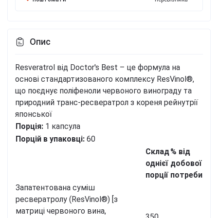
Опис
Resveratrol від Doctor's Best – це формула на
основі стандартизованого комплексу ResVinol®,
що поєднує поліфеноли червоного винограду та
природний транс-ресвератрол з кореня рейнутрії
японської
Порція:
1 капсула
Порцій в упаковці:
60
Склад
% від
однієї
добової
порції
потреби
Запатентована суміш
ресвератролу (ResVinol®) [з
матриці червоного вина,
350