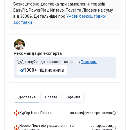
Безкоштовна доставка при замовленні товарів
EasyFit, PowerPlay, Kintayo, Toysi та Лісовик на суму
від 3000₴. Детальніше про
Умови безкоштовної
доставки
Рекомендація експерта
Доєднуйся до спільноти експертів у
Телеграм
1000+
підписників
Доставка
Оплата
Гарантія
Курʼєр Нова Пошта
за тарифами перевізника
Новою Поштою у відділення та
за тарифами
поштомати
перевізника