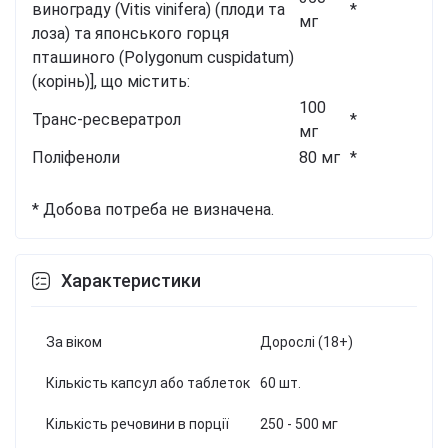
винограду (Vitis vinifera) (плоди та
*
мг
лоза) та японського горця
пташиного (Polygonum cuspidatum)
(корінь)], що містить:
100
Транс-ресвератрол
*
мг
Поліфеноли
80 мг
*
* Добова потреба не визначена.
Характеристики
За віком
Дорослі (18+)
Кількість капсул або таблеток
60 шт.
Кількість речовини в порції
250 - 500 мг