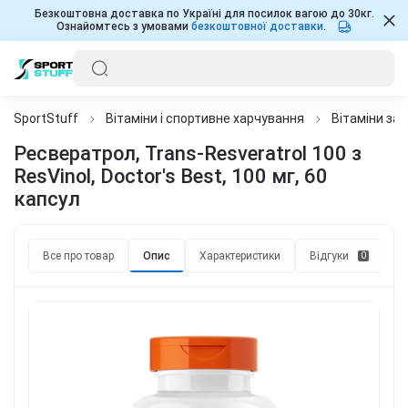
Безкоштовна доставка по Україні для посилок вагою до 30кг.
Ознайомтесь з умовами
безкоштовної доставки
.
SportStuff
Вітаміни і спортивне харчування
Вітаміни за
Ресвератрол, Trans-Resveratrol 100 з
ResVinol, Doctor's Best, 100 мг, 60
капсул
Все про товар
Опис
Характеристики
Відгуки
П
0