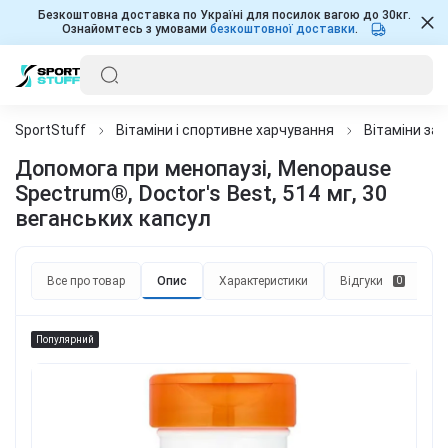
Безкоштовна доставка по Україні для посилок вагою до 30кг.
Ознайомтесь з умовами
безкоштовної доставки
.
SportStuff
Вітаміни і спортивне харчування
Вітаміни за
Допомога при менопаузі, Menopause
Spectrum®, Doctor's Best, 514 мг, 30
веганських капсул
Все про товар
Опис
Характеристики
Відгуки
П
0
Популярний