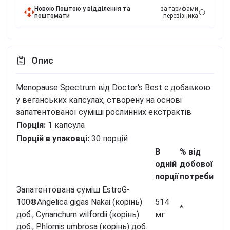
Новою Поштою у відділення та
за тарифами
поштомати
перевізника
Опис
Menopause Spectrum від Doctor's Best є добавкою
у веганських капсулах, створену на основі
запатентованої суміші рослинних екстрактів
Порція:
1 капсула
Порцій в упаковці:
30 порцій
В
% від
одній
добової
порції
потреби
Запатентована суміш EstroG-
100®
Angelica gigas Nakai (корінь)
514
*
доб., Cynanchum wilfordii (корінь)
мг
доб., Phlomis umbrosa (корінь) доб.