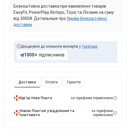
Безкоштовна доставка при замовленні товарів
EasyFit, PowerPlay, Kintayo, Toysi та Лісовик на суму
від 3000₴. Детальніше про
Умови безкоштовної
доставки
Доєднуйся до спільноти експертів у
Телеграм
1000+
підписників
Доставка
Оплата
Гарантія
Курʼєр Нова Пошта
за тарифами перевізника
Новою Поштою у відділення та
за тарифами
поштомати
перевізника