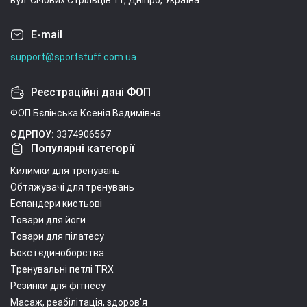
вул. Січових Стрільців 11, Дніпро, Україна
E-mail
support@sportstuff.com.ua
Реєстраційні дані ФОП
ФОП Бєлінська Ксенія Вадимівна
ЄДРПОУ:
3374906567
Популярні категорії
Килимки для тренувань
Обтяжувачі для тренувань
Еспандери кистьові
Товари для йоги
Товари для пілатесу
Бокс і єдиноборства
Тренувальні петлі TRX
Резинки для фітнесу
Масаж, реабілітація, здоров'я