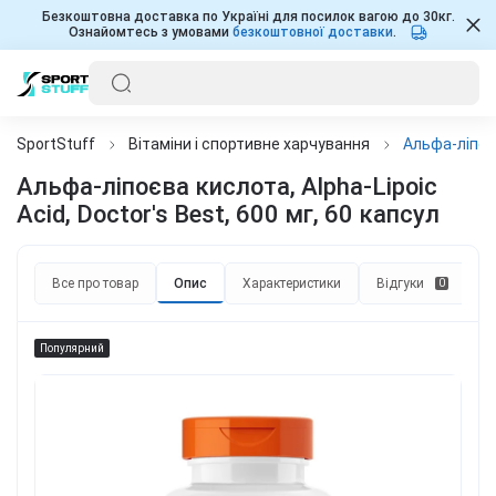
Безкоштовна доставка по Україні для посилок вагою до 30кг.
Ознайомтесь з умовами
безкоштовної доставки
.
SportStuff
Вітаміни і спортивне харчування
Альфа-ліпоєв
Альфа-ліпоєва кислота, Alpha-Lipoic
Acid, Doctor's Best, 600 мг, 60 капсул
Все про товар
Опис
Характеристики
Відгуки
П
0
Популярний