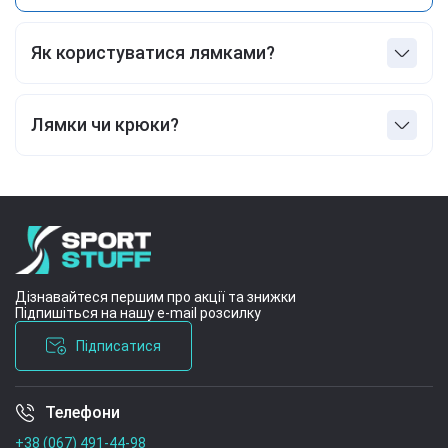
Як користуватися лямками?
Продіньте лямку через петлю, намотайте навколо
грифа 2-3 рази, стисніть хват і піднімайте.
Лямки чи крюки?
Для більшості вправ лямки зручніші. Крюки –
якщо зап'ястя слабке або є дискомфорт від
намотування.
Дізнавайтеся першим про акції та знижки
Підпишіться на нашу e-mail розсилку
Підписатися
Телефони
Умови угоди
+38 (067) 491-44-98