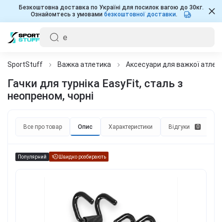
Безкоштовна доставка по Україні для посилок вагою до 30кг.
Ознайомтесь з умовами
безкоштовної доставки
.
SportStuff
Важка атлетика
Аксесуари для важкої атлет
Гачки для турніка EasyFit, сталь з
неопреном, чорні
Все про товар
Опис
Характеристики
Відгуки
П
0
Популярний
Швидко розбирають