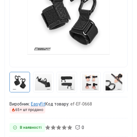
Виробник:
EasyFit
Код товару:
ef-EF-0668
65+ шт продано
0
В наявності