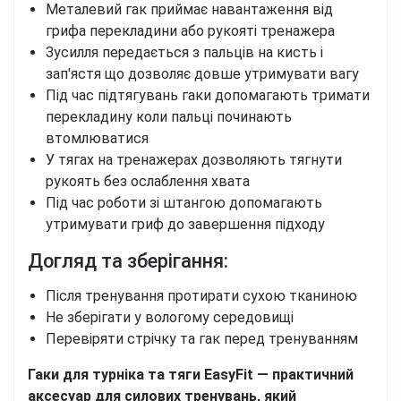
Металевий гак приймає навантаження від
грифа перекладини або рукояті тренажера
Зусилля передається з пальців на кисть і
зап'ястя що дозволяє довше утримувати вагу
Під час підтягувань гаки допомагають тримати
перекладину коли пальці починають
втомлюватися
У тягах на тренажерах дозволяють тягнути
рукоять без ослаблення хвата
Під час роботи зі штангою допомагають
утримувати гриф до завершення підходу
Догляд та зберігання:
Після тренування протирати сухою тканиною
Не зберігати у вологому середовищі
Перевіряти стрічку та гак перед тренуванням
Гаки для турніка та тяги EasyFit — практичний
аксесуар для силових тренувань, який