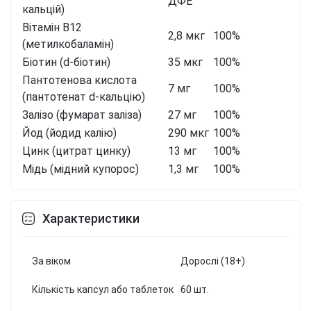
ДФЕ
кальцій)
Вітамін B12
2,8 мкг
100%
(метилкобаламін)
Біотин (d-біотин)
35 мкг
100%
Пантотенова кислота
7 мг
100%
(пантотенат d-кальцію)
Залізо (фумарат заліза)
27 мг
100%
Йод (йодид калію)
290 мкг
100%
Цинк (цитрат цинку)
13 мг
100%
Мідь (мідний купорос)
1,3 мг
100%
Характеристики
За віком
Дорослі (18+)
Кількість капсул або таблеток
60 шт.