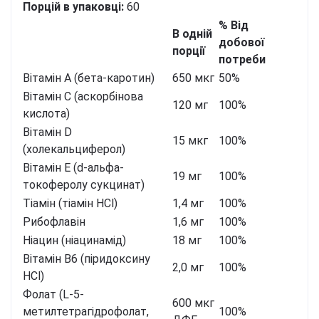
Порцій в упаковці:
60
% Від
В одній
добової
порції
потреби
Вітамін А (бета-каротин)
650 мкг
50%
Вітамін С (аскорбінова
120 мг
100%
кислота)
Вітамін D
15 мкг
100%
(холекальциферол)
Вітамін Е (d-альфа-
19 мг
100%
токоферолу сукцинат)
Тіамін (тіамін HCl)
1,4 мг
100%
Рибофлавін
1,6 мг
100%
Ніацин (ніацинамід)
18 мг
100%
Вітамін B6 (піридоксину
2,0 мг
100%
HCl)
Фолат (L-5-
600 мкг
метилтетрагідрофолат,
100%