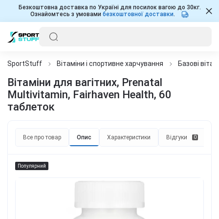
Безкоштовна доставка по Україні для посилок вагою до 30кг.
Ознайомтесь з умовами
безкоштовної доставки
.
SportStuff
Вітаміни і спортивне харчування
Базові вітам
Вітаміни для вагітних, Prenatal
Multivitamin, Fairhaven Health, 60
таблеток
Все про товар
Опис
Характеристики
Відгуки
П
0
Популярний