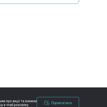
им про акції та знижки
Підписатися
у e-mail розсилку