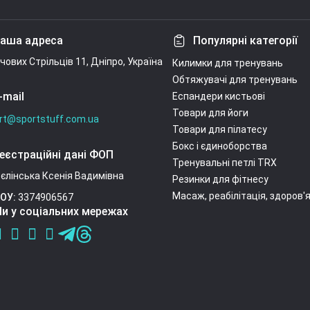
Умови угоди
аша адреса
Популярні категорії
ічових Стрільців 11, Дніпро, Україна
Килимки для тренувань
Обтяжувачі для тренувань
-mail
Еспандери кистьові
Товари для йоги
rt@sportstuff.com.ua
Товари для пілатесу
Бокс і єдиноборства
еєстраційні дані ФОП
Тренувальні петлі TRX
єлінська Ксенія Вадимівна
Резинки для фітнесу
Масаж, реабілітація, здоров'
ОУ:
3374906567
и у соціальних мережах