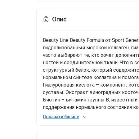
Опис
Beauty Line Beauty Formula от Sport Gene
гидролизованный морской коллаген, ги
часто выбирают те, кто хочет дополнит
ногтей и соединительной ткани. Что в 
структурный белок, который содержится
нормальном синтезе коллагена и помога
Гиалуроновая кислота – компонент, кот
суставы. Экстракт виноградных косточе
Биотин – витамин группы B, известный 
поддержания нормального состояния кожи
30 порций в упаковке; высокое содержа
Показати більше
гиалуроновой кислоты; удобная форма п
Generation Beauty Line Beauty Formula –
гиалуроновую кислоту и другие важные 