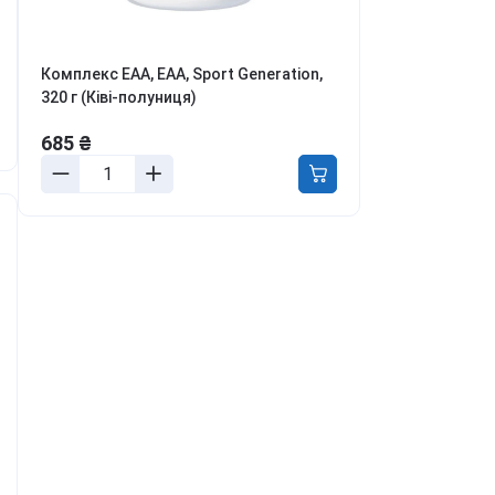
ля боротьби з
ривожністю, апатією та
епресією
Комплекс EAA, EAA, Sport Generation,
етокс, перезавантаження
320 г (Ківі-полуниця)
іла та розуму
онцентрація та
685 ₴
родуктивність
аланс гормонів та лібідо
ля молодості та краси
урс Активний день
ивитись всі