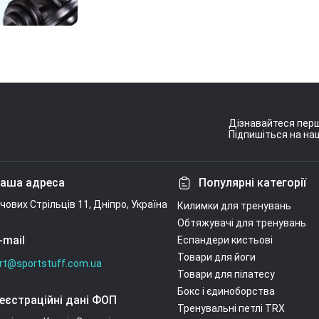
Дізнавайтеся перш
Підпишіться на наш
Умови угоди
аша адреса
Популярні категорії
ічових Стрільців 11, Дніпро, Україна
Килимки для тренувань
Обтяжувачі для тренувань
-mail
Еспандери кистьові
Товари для йоги
rt@sportstuff.com.ua
Товари для пілатесу
Бокс і єдиноборства
еєстраційні дані ФОП
Тренувальні петлі TRX