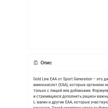
Опис
Gold Line EAA от Sport Generation – эт
аминокислот (EAA), которые организм н
только с пищей или добавками. Формул
и стремящихся дополнить рацион важны
L-валин и другие EAA, которые участву
веществ. Такой комплекс часто выбира