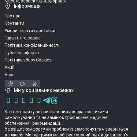
Масаж, реабілітація, здоров'я
Інформація
Про нас
Контакти
Умови оплати і доставки
Гарантії та сервіс
Політика конфіденційності
Публічна оферта
Політика збору Cookies
Акції
Блог
Ми у соціальних мережах
Контент сайту не призначений для діагностики чи
самолікування та не замінює професійне медичне
обстеження і рекомендації.
У разі дискомфорту чи проблем із самопочуттям зверніться
до лікаря. Ми підтримуємо обґрунтований підхід до здоров’я