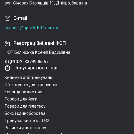
вул. Січових Стрільців 11, Дніпро, Україна
E-mail
support@sportstuff.com.ua
Реєстраційні дані ФОП
ФОП Бєлінська Ксенія Вадимівна
ЄДРПОУ:
3374906567
Популярні категорії
Килимки для тренувань
Обтяжувачі для тренувань
Еспандери кистьові
Товари для йоги
Товари для пілатесу
Бокс і єдиноборства
Тренувальні петлі TRX
Резинки для фітнесу