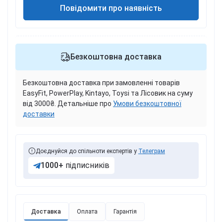
Повідомити про наявність
Безкоштовна доставка
Безкоштовна доставка при замовленні товарів
EasyFit, PowerPlay, Kintayo, Toysi та Лісовик на суму
від 3000₴. Детальніше про
Умови безкоштовної
доставки
Доєднуйся до спільноти експертів у
Телеграм
1000+
підписників
Доставка
Оплата
Гарантія