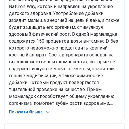
Nature's Way, который направлен на укрепление
детского здоровья. Употребление добавки
зарядит малыша энергией на целый день, а также
будет защищать его организм, стимулируя
здоровый физический рост. В одной мармеладке
содержится 150 процентов дозы витамина D, без
которого невозможно представить крепкий
костный аппарат. Состав препарата основан на
высококачественных компонентах, которые не
содержат искусственные элементы, красители,
генные модификации, а также химические
добавки. Готовый продукт подвергается
тщательной проверке на качество. Прием
мармеладок способствует общему укреплению
организма, помогает зубам расти здоровыми,
костный аппарат будет крепким, а также
Показати більше
повышаются защитные функции организма.
Можно использовать для профилактики рахита,