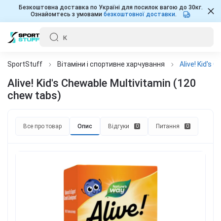
Безкоштовна доставка по Україні для посилок вагою до 30кг.
Ознайомтесь з умовами
безкоштовної доставки
.
SportStuff
Вітаміни і спортивне харчування
Alive! Kid's 
Alive! Kid's Chewable Multivitamin (120
chew tabs)
Все про товар
Опис
Відгуки
Питання
0
0