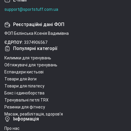
support@sportstuff.com.ua
Реєстраційні дані ФОП
ФОП Бєлінська Ксенія Вадимівна
ЄДРПОУ:
3374906567
Популярні категорії
Килимки для тренувань
Обтяжувачі для тренувань
Еспандери кистьові
Товари для йоги
Товари для пілатесу
Бокс і єдиноборства
Тренувальні петлі TRX
Резинки для фітнесу
Масаж, реабілітація, здоров'я
Інформація
Про нас