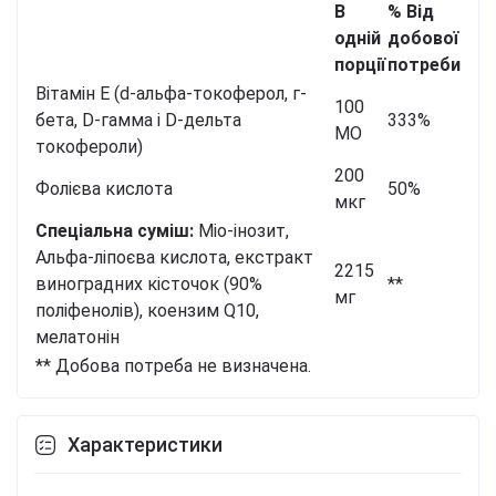
В
% Від
одній
добової
порції
потреби
Вітамін Е (d-альфа-токоферол, г-
100
бета, D-гамма і D-дельта
333%
МО
токофероли)
200
Фолієва кислота
50%
мкг
Спеціальна суміш:
Міо-інозит,
Альфа-ліпоєва кислота, екстракт
2215
виноградних кісточок (90%
**
мг
поліфенолів), коензим Q10,
мелатонін
** Добова потреба не визначена.
Характеристики