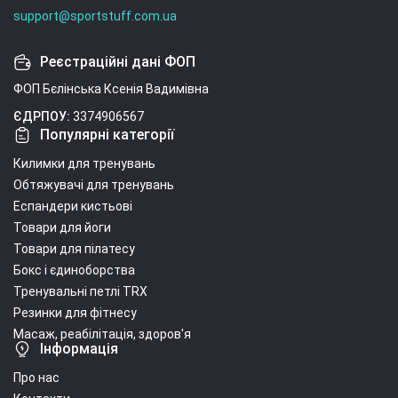
support@sportstuff.com.ua
Реєстраційні дані ФОП
ФОП Бєлінська Ксенія Вадимівна
ЄДРПОУ:
3374906567
Популярні категорії
Килимки для тренувань
Обтяжувачі для тренувань
Еспандери кистьові
Товари для йоги
Товари для пілатесу
Бокс і єдиноборства
Тренувальні петлі TRX
Резинки для фітнесу
Масаж, реабілітація, здоров'я
Інформація
Про нас