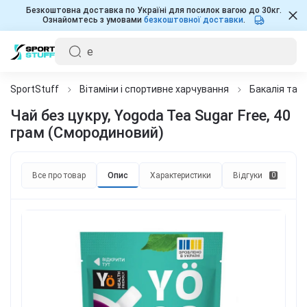
Безкоштовна доставка по Україні для посилок вагою до 30кг.
Ознайомтесь з умовами
безкоштовної доставки
.
SportStuff
Вітаміни і спортивне харчування
Бакалія та 
Чай без цукру, Yogoda Tea Sugar Free, 40
грам (Смородиновий)
Все про товар
Опис
Характеристики
Відгуки
П
0