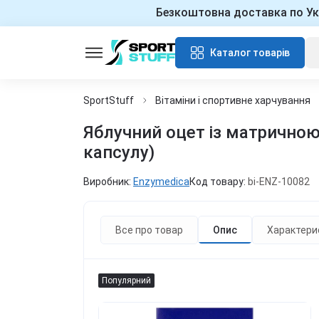
Безкоштовна доставка по Ук
Каталог товарів
SportStuff
Вітаміни і спортивне харчування
Яблучний оцет із матричною 
капсулу)
Виробник:
Enzymedica
Код товару:
bi-ENZ-10082
Все про товар
Опис
Характери
Популярний