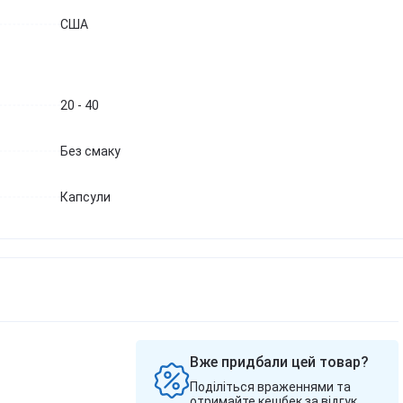
США
20 - 40
Без смаку
Капсули
Вже придбали цей товар?
Поділіться враженнями та
отримайте кешбек за відгук.