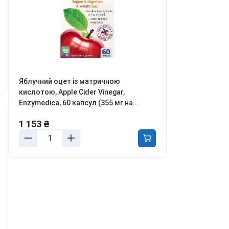
ля боротьби з
ривожністю, апатією та
епресією
етокс, перезавантаження
іла та розуму
онцентрація та
родуктивність
аланс гормонів та лібідо
Яблучний оцет із матричною
кислотою, Apple Cider Vinegar,
ля молодості та краси
Enzymedica, 60 капсул (355 мг на
урс Активний день
капсулу)
ивитись всі
1 153 ₴