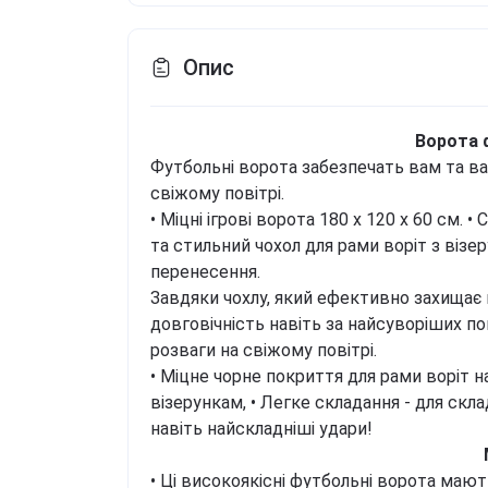
Опис
Ворота 
Футбольні ворота забезпечать вам та в
свіжому повітрі.
• Міцні ігрові ворота 180 х 120 х 60 см.
• 
та стильний чохол для рами воріт з віз
перенесення.
Завдяки чохлу, який ефективно захищає 
довговічність навіть за найсуворіших п
розваги на свіжому повітрі.
• Міцне чорне покриття для рами воріт 
візерункам,
• Легке складання - для скла
навіть найскладніші удари!
• Ці високоякісні футбольні ворота мають