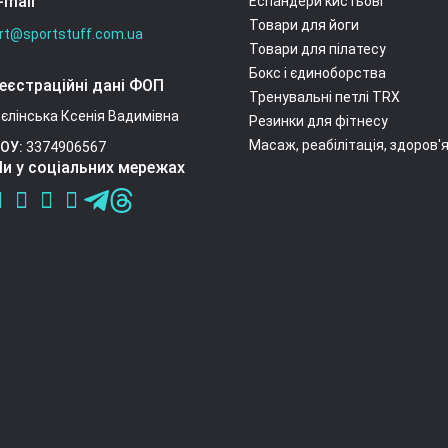
-mail
Еспандери кистьові
Товари для йоги
rt@sportstuff.com.ua
Товари для пілатесу
Бокс і єдиноборства
еєстраційні дані ФОП
Тренувальні петлі TRX
єлінська Ксенія Вадимівна
Резинки для фітнесу
Масаж, реабілітація, здоров'
ОУ:
3374906567
и у соціальних мережах