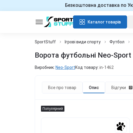
Безкоштовна доставка по Ук
Каталог товарів
SportStuff
Ігрові види спорту
Футбол
Ворота футбольні Neo-Sport N
Виробник:
Neo-Sport
Код товару:
in-1462
Все про товар
Опис
Відгуки
0
Популярний
3