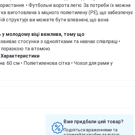
Березова чага
користання.
• Футбольні ворота легкі. За потреби їх можна
Д
Екстракт граната
Майтаке
т
ітка виготовлена з міцного поліетилену (РЕ), що забезпечує
д
Екстракт виноградних
Шиїтаке
їй структурі ви можете бути впевнені, що вона
кісточок
Д
Траметес різнобарвний
т
Екстракт зеленого чаю
(Turkey Tail)
ь у молодому віці важлива, тому що
:
К
Екстракт вишні / черешні /
Агарік бразильський
п
озвиває стосунки з однолітками та навчає співпраці
черемхи
•
Мухомор червоний (Amanita
Б
, поразкою та втомою.
Квіти Арніки
muscaria)
Характеристики
Д
Дивитись всі
Мухомор пантерний
на: 60 см
• Поліетиленова сітка
• Чохол для рами у
К
Дивитись всі
Д
Вже придбали цей товар?
Поділіться враженнями та
отримайте кешбек за відгук.