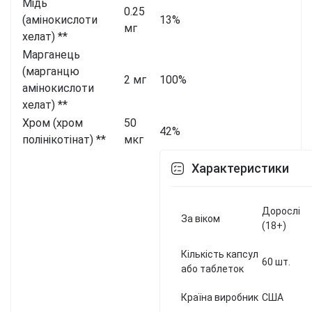
Мідь
0.25
(амінокислоти
13%
мг
хелат) **
Марганець
(марганцю
2 мг
100%
амінокислоти
хелат) **
Хром (хром
50
42%
полінікотінат) **
мкг
Характеристики
Дорослі
За віком
(18+)
Кількість капсул
60 шт.
або таблеток
Країна виробник
США