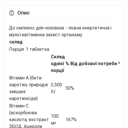
Опис
До омплекс для чоловіків - повна енергетична і
мультивітамінна захист організму
склад
Порція:
1 таблетка
Склад
однієї
% Від добової потреби *
порції
Вітамін А (бета-
каротин, природні
2,500
50%
змішані
IU
каротиноїди)
Вітамін С
(аскорбінова
100
кислота, екстракт
167%
мг
ЗБОД, Ацероли