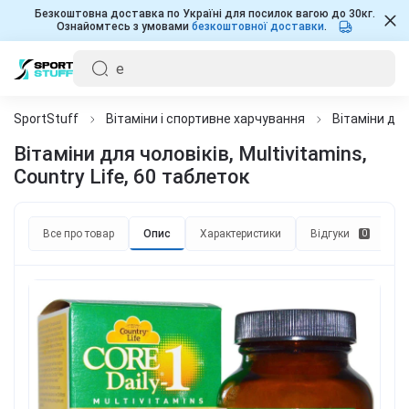
Безкоштовна доставка по Україні для посилок вагою до 30кг.
Ознайомтесь з умовами
безкоштовної доставки
.
SportStuff
Вітаміни і спортивне харчування
Вітаміни для
Вітаміни для чоловіків, Multivitamins,
Country Life, 60 таблеток
Все про товар
Опис
Характеристики
Відгуки
П
0