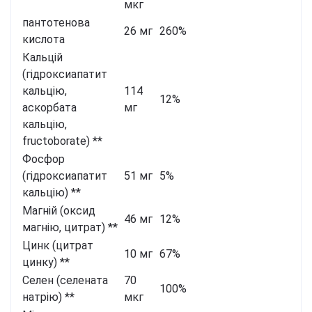
мкг
пантотенова
26 мг
260%
кислота
Кальцій
(гідроксиапатит
кальцію,
114
12%
аскорбата
мг
кальцію,
fructoborate) **
Фосфор
(гідроксиапатит
51 мг
5%
кальцію) **
Магній (оксид
46 мг
12%
магнію, цитрат) **
Цинк (цитрат
10 мг
67%
цинку) **
Селен (селената
70
100%
натрію) **
мкг