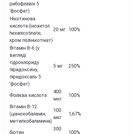
рибофлавін 5
'фосфат)
Нікотинова
кислота (інозитол
20 мг
100%
hexanicotinate,
хром полінікотінат)
Вітамін B-6 (у
вигляді
гідрохлориду
5 мг
250%
піридоксину,
піридоксаль 5
'фосфат)
400
Фолієва кислота
100%
мкг
Вітамін B-12
100
(ціанокобаламін,
1,67%
мкг
метилкобаламина)
300
біотин
100%