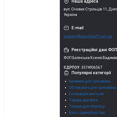
Наша адреса
вул. Січових Стрільців 11, Дніп
Україна
E-mail
support@sportstuff.com.ua
Реєстраційні дані ФО
ФОП Бєлінська Ксенія Вадимі
ЄДРПОУ:
3374906567
Популярні категорії
Килимки для тренувань
Обтяжувачі для тренувань
Еспандери кистьові
Товари для йоги
Товари для пілатесу
Бокс і єдиноборства