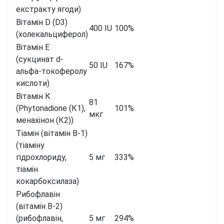
екстракту ягоди)
Вітамін D (D3)
400 IU
100%
(холекальциферол)
Вітамін Е
(сукцинат d-
50 IU
167%
альфа-токоферолу
кислоти)
Вітамін К
81
(Phytonadione (К1),
101%
мкг
менахінон (К2))
Тіамін (вітамін В-1)
(тіаміну
гідрохлориду,
5 мг
333%
тіамін
кокарбоксилаза)
Рибофлавін
(вітамін В-2)
(рибофлавін,
5 мг
294%