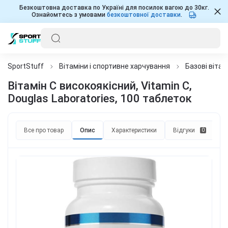
Безкоштовна доставка по Україні для посилок вагою до 30кг.
Ознайомтесь з умовами
безкоштовної доставки
.
SportStuff
Вітаміни і спортивне харчування
Базові вітам
Вітамін С високоякісний, Vitamin C,
Douglas Laboratories, 100 таблеток
Все про товар
Опис
Характеристики
Відгуки
П
0