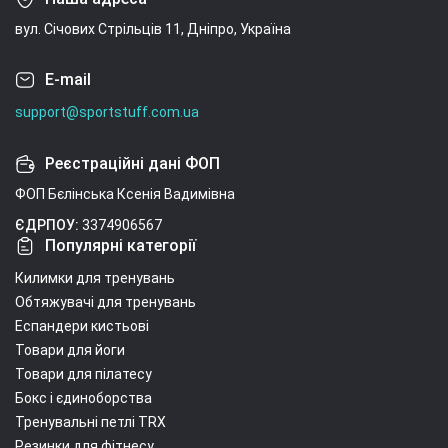
вул. Січових Стрільців 11, Дніпро, Україна
E-mail
support@sportstuff.com.ua
Реєстраційні дані ФОП
ФОП Бєлінська Ксенія Вадимівна
ЄДРПОУ:
3374906567
Популярні категорії
Килимки для тренувань
Обтяжувачі для тренувань
Еспандери кистьові
Товари для йоги
Товари для пілатесу
Бокс і єдиноборства
Тренувальні петлі TRX
Резинки для фітнесу