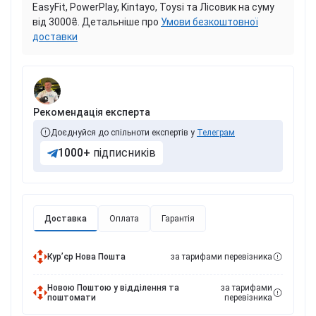
EasyFit, PowerPlay, Kintayo, Toysi та Лісовик на суму
від 3000₴. Детальніше про
Умови безкоштовної
доставки
Рекомендація експерта
Доєднуйся до спільноти експертів у
Телеграм
1000+
підписників
Доставка
Оплата
Гарантія
Курʼєр Нова Пошта
за тарифами перевізника
Новою Поштою у відділення та
за тарифами
поштомати
перевізника