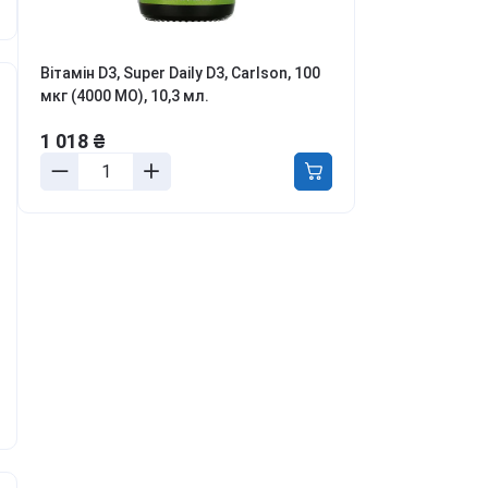
ля боротьби з
ривожністю, апатією та
епресією
Вітамін D3, Super Daily D3, Carlson, 100
етокс, перезавантаження
мкг (4000 МО), 10,3 мл.
іла та розуму
онцентрація та
1 018 ₴
родуктивність
аланс гормонів та лібідо
ля молодості та краси
урс Активний день
ивитись всі