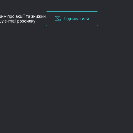
им про акції та знижки
Підписатися
у e-mail розсилку
я