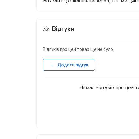
Вітамін D (холекальциферол)
100 мкг (40
Відгуки
Відгуків про цей товар ще не було.
Додати відгук
Немає відгуків про цей т