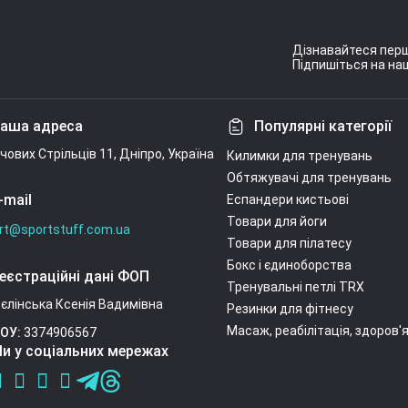
Дізнавайтеся перш
Підпишіться на наш
Умови угоди
аша адреса
Популярні категорії
ічових Стрільців 11, Дніпро, Україна
Килимки для тренувань
Обтяжувачі для тренувань
-mail
Еспандери кистьові
Товари для йоги
rt@sportstuff.com.ua
Товари для пілатесу
Бокс і єдиноборства
еєстраційні дані ФОП
Тренувальні петлі TRX
єлінська Ксенія Вадимівна
Резинки для фітнесу
Масаж, реабілітація, здоров'
ОУ:
3374906567
и у соціальних мережах