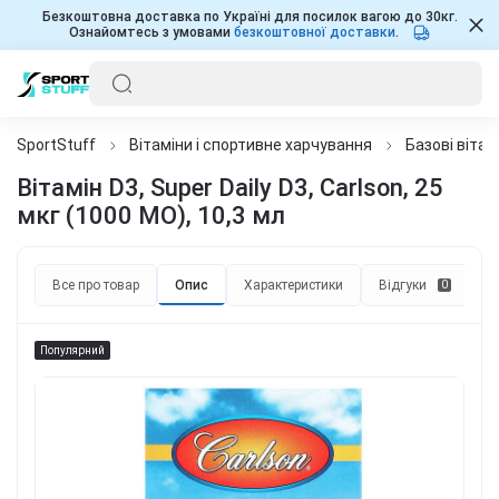
Безкоштовна доставка по Україні для посилок вагою до 30кг.
Ознайомтесь з умовами
безкоштовної доставки
.
SportStuff
Вітаміни і спортивне харчування
Базові вітам
Вітамін D3, Super Daily D3, Carlson, 25
мкг (1000 МО), 10,3 мл
Все про товар
Опис
Характеристики
Відгуки
П
0
Популярний