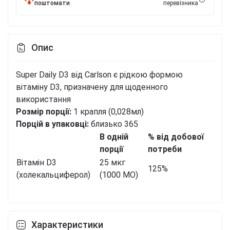
поштомати
перевізника
Опис
Super Daily D3 від Carlson є рідкою формою
вітаміну D3, призначену для щоденного
використання
Розмір порції:
1 крапля (0,028мл)
Порцій в упаковці:
близько 365
В одній
% від добової
порції
потреби
Вітамін D3
25 мкг
125%
(холекальциферол)
(1000 МО)
Характеристики