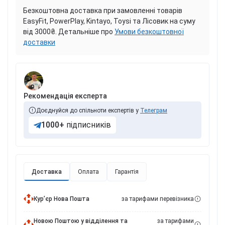
Безкоштовна доставка при замовленні товарів
EasyFit, PowerPlay, Kintayo, Toysi та Лісовик на суму
від 3000₴. Детальніше про
Умови безкоштовної
доставки
Рекомендація експерта
Доєднуйся до спільноти експертів у
Телеграм
1000+
підписників
Доставка
Оплата
Гарантія
Курʼєр Нова Пошта
за тарифами перевізника
Новою Поштою у відділення та
за тарифами