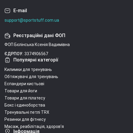
E-mail
support@sportstuff.com.ua
Реєстраційні дані ФОП
ФОП Бєлінська Ксенія Вадимівна
ЄДРПОУ:
3374906567
Популярні категорії
Килимки для тренувань
Обтяжувачі для тренувань
Еспандери кистьові
Товари для йоги
Товари для пілатесу
Бокс і єдиноборства
Тренувальні петлі TRX
Резинки для фітнесу
Масаж, реабілітація, здоров'я
Інформація