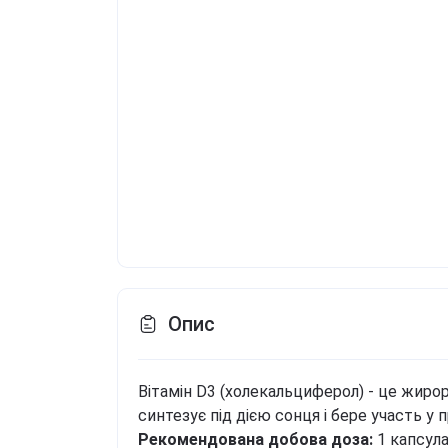
Опис
Вітамін D3 (холекальциферол) - це жирор
синтезує під дією сонця і бере участь у
Рекомендована добова доза:
1 капсул