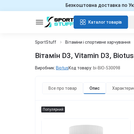
Безкоштовна доставка по Ук
Каталог товарів
SportStuff
Вітаміни і спортивне харчування
Вітамін D3, Vitamin D3, Biotu
Виробник:
Biotus
Код товару:
bi-BIO-530098
Все про товар
Опис
Характери
Популярний