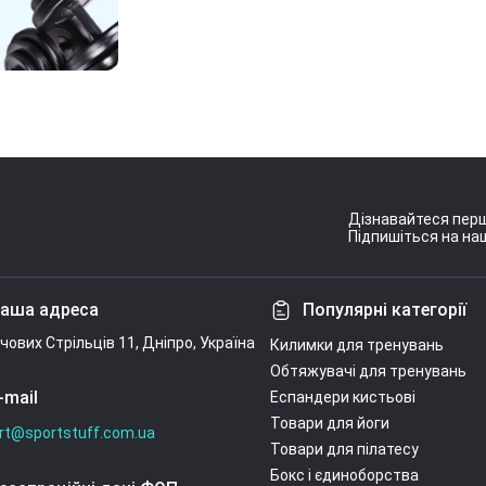
Дізнавайтеся перш
Підпишіться на наш
Умови угоди
аша адреса
Популярні категорії
ічових Стрільців 11, Дніпро, Україна
Килимки для тренувань
Обтяжувачі для тренувань
-mail
Еспандери кистьові
Товари для йоги
rt@sportstuff.com.ua
Товари для пілатесу
Бокс і єдиноборства