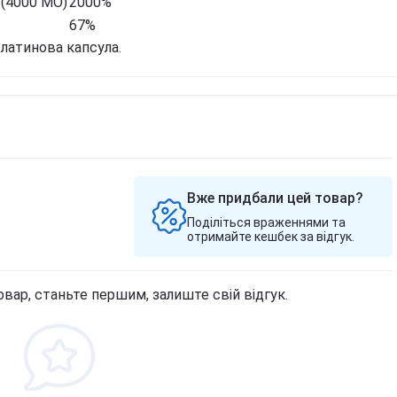
 (4000 МО)
2000%
Березова чага
Д
Екстракт граната
67%
Майтаке
т
д
елатинова капсула.
Екстракт виноградних
Шиїтаке
кісточок
Д
Траметес різнобарвний
т
Екстракт зеленого чаю
(Turkey Tail)
К
Екстракт вишні / черешні /
Агарік бразильський
п
черемхи
Мухомор червоний (Amanita
Б
Квіти Арніки
muscaria)
Д
Дивитись всі
Мухомор пантерний
К
Дивитись всі
Вже придбали цей товар?
Д
Поділіться враженнями та
отримайте кешбек за відгук.
овар, станьте першим, залиште свій відгук.