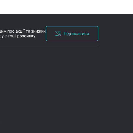
им про акції та знижки
Підписатися
у e-mail розсилку
я