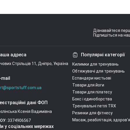
Дізнавайтеся перш
Підпишіться на наш
Умови угоди
аша адреса
Популярні категорії
ічових Стрільців 11, Дніпро, Україна
Килимки для тренувань
Обтяжувачі для тренувань
-mail
Еспандери кистьові
Товари для йоги
rt@sportstuff.com.ua
Товари для пілатесу
Бокс і єдиноборства
еєстраційні дані ФОП
Тренувальні петлі TRX
єлінська Ксенія Вадимівна
Резинки для фітнесу
Масаж, реабілітація, здоров'
ОУ:
3374906567
и у соціальних мережах