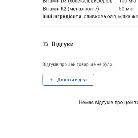
Вітамін D3 (холекальциферол)
100 мкг
Вітамін K2 (менахінон-7)
50 мкг
Інші інгредієнти:
оливкова олія, м'яка ж
Відгуки
Відгуків про цей товар ще не було.
Додати відгук
Немає відгуків про цей т