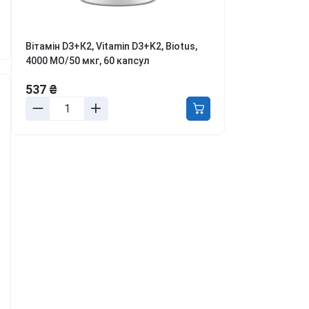
ля боротьби з
ривожністю, апатією та
епресією
Вітамін D3+К2, Vitamin D3+K2, Biotus,
етокс, перезавантаження
4000 МО/50 мкг, 60 капсул
іла та розуму
онцентрація та
537 ₴
родуктивність
аланс гормонів та лібідо
ля молодості та краси
урс Активний день
ивитись всі