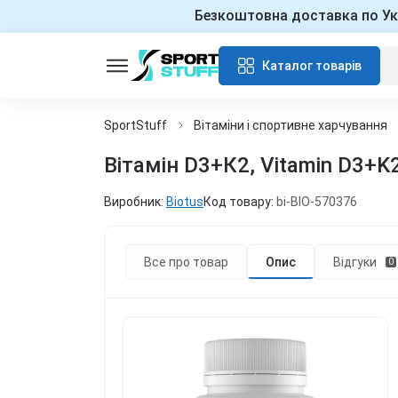
Безкоштовна доставка по Ук
Каталог товарів
SportStuff
Вітаміни і спортивне харчування
Вітамін D3+К2, Vitamin D3+K2
Виробник:
Biotus
Код товару:
bi-BIO-570376
Все про товар
Опис
Відгуки
0