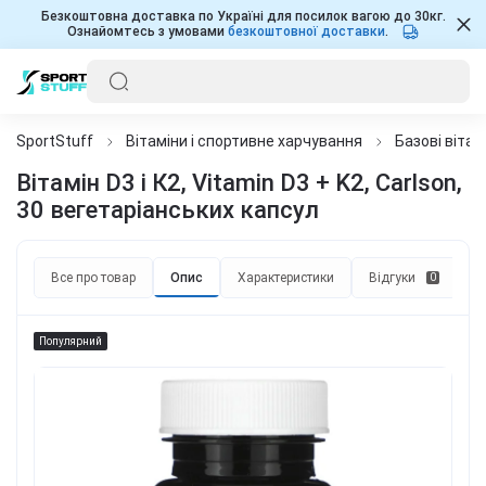
Безкоштовна доставка по Україні для посилок вагою до 30кг.
Ознайомтесь з умовами
безкоштовної доставки
.
SportStuff
Вітаміни і спортивне харчування
Базові вітам
Вітамін D3 і К2, Vitamin D3 + K2, Carlson,
30 вегетаріанських капсул
Все про товар
Опис
Характеристики
Відгуки
П
0
Популярний