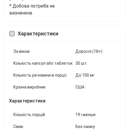
* Добова потреба не
визначена.
Характеристики
За віком
Дорослі (18+)
Кількість капсул або таблеток
30 шт.
Кількість речовини в порції
До 100 мг
Країна виробник
США
Характеристики
Кількість порцій
19 і менше
Смак
Без смаку