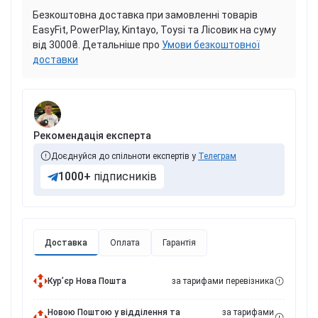
Безкоштовна доставка при замовленні товарів
EasyFit, PowerPlay, Kintayo, Toysi та Лісовик на суму
від 3000₴. Детальніше про
Умови безкоштовної
доставки
Рекомендація експерта
Доєднуйся до спільноти експертів у
Телеграм
1000+
підписників
Доставка
Оплата
Гарантія
Курʼєр Нова Пошта
за тарифами перевізника
Новою Поштою у відділення та
за тарифами