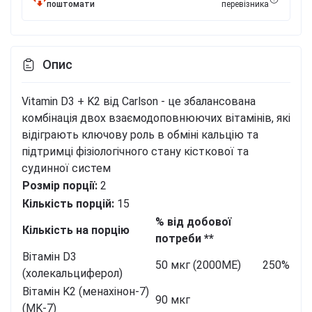
поштомати
перевізника
Опис
Vitamin D3 + K2 від Carlson - це збалансована
комбінація двох взаємодоповнюючих вітамінів, які
відіграють ключову роль в обміні кальцію та
підтримці фізіологічного стану кісткової та
судинної систем
Розмір порції:
2
Кількість порцій:
15
% від добової
Кількість на порцію
потреби **
Вітамін D3
50 мкг (2000МЕ)
250%
(холекальциферол)
Вітамін K2 (менахінон-7)
90 мкг
(MK-7)