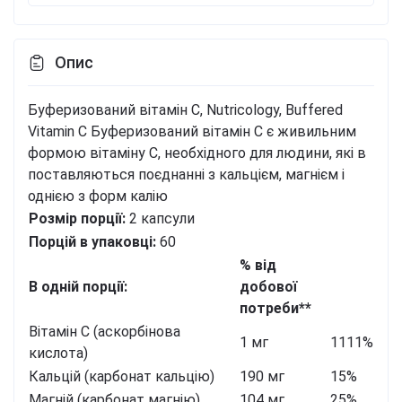
Опис
Буферизований вітамін C, Nutricology, Buffered
Vitamin C
Буферизований вітамін С є живильним
формою вітаміну С, необхідного для людини, які в
поставляються поєднанні з кальцієм, магнієм і
однією з форм калію
Розмір порції:
2 капсули
Порцій в упаковці:
60
% від
В одній порції:
добової
потреби**
Вітамін С (аскорбінова
1 мг
1111%
кислота)
Кальцій (карбонат кальцію)
190 мг
15%
Магній (карбонат магнію)
104 мг
25%