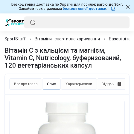
Безкоштовна доставка по Україні для посилок вагою до 30кг.
Ознайомтесь з умовами
безкоштовної доставки
.
SportStuff
Вітаміни і спортивне харчування
Базові вітам
Вітамін C з кальцієм та магнієм,
Vitamin C, Nutricology, буферизований,
120 вегетаріанських капсул
Все про товар
Опис
Характеристики
Відгуки
П
0