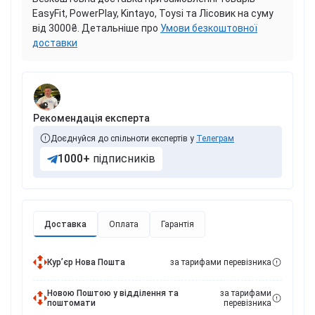
EasyFit, PowerPlay, Kintayo, Toysi та Лісовик на суму
від 3000₴. Детальніше про
Умови безкоштовної
доставки
Рекомендація експерта
Доєднуйся до спільноти експертів у
Телеграм
1000+
підписників
Доставка
Оплата
Гарантія
Курʼєр Нова Пошта
за тарифами перевізника
Новою Поштою у відділення та
за тарифами
поштомати
перевізника