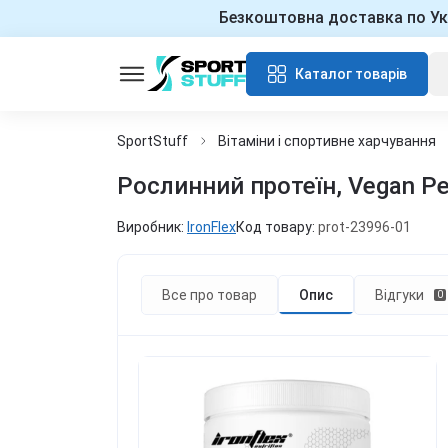
Безкоштовна доставка по Ук
Каталог товарів
SportStuff
Вітаміни і спортивне харчування
Рослинний протеїн, Vegan Pea
Виробник:
IronFlex
Код товару:
prot-23996-01
Все про товар
Опис
Відгуки
0