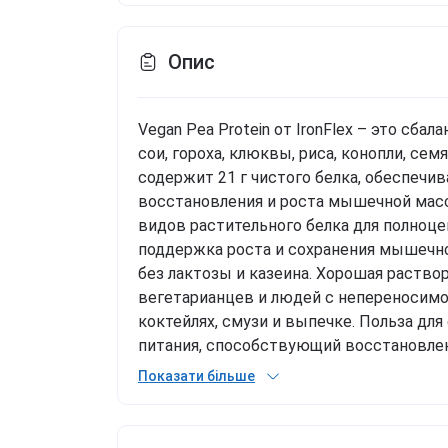
Опис
Vegan Pea Protein от IronFlex – это сба
сои, гороха, клюквы, риса, конопли, сем
содержит 21 г чистого белка, обеспеч
восстановления и роста мышечной массы
видов растительного белка для полноце
поддержка роста и сохранения мышечно
без лактозы и казеина. Хорошая раствор
вегетарианцев и людей с непереносим
коктейлях, смузи и выпечке. Польза дл
питания, способствующий восстановле
Pea Protein помогает дольше сохранять
Показати більше
контроле веса и формировании спортивно
инновационная формула без лишних добав
эффективность и вкус в каждой порции