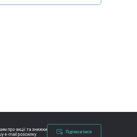
им про акції та знижки
Підписатися
у e-mail розсилку