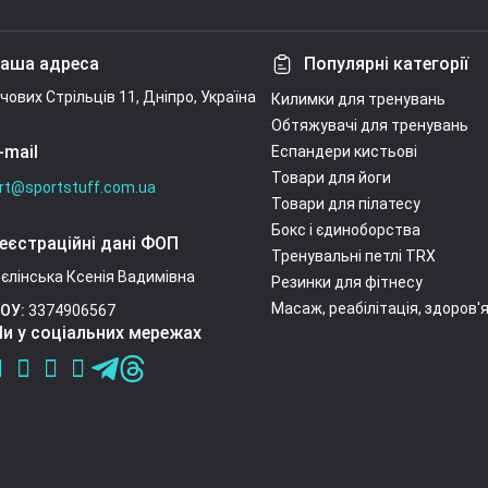
Умови угоди
аша адреса
Популярні категорії
ічових Стрільців 11, Дніпро, Україна
Килимки для тренувань
Обтяжувачі для тренувань
-mail
Еспандери кистьові
Товари для йоги
rt@sportstuff.com.ua
Товари для пілатесу
Бокс і єдиноборства
еєстраційні дані ФОП
Тренувальні петлі TRX
єлінська Ксенія Вадимівна
Резинки для фітнесу
Масаж, реабілітація, здоров'
ОУ:
3374906567
и у соціальних мережах