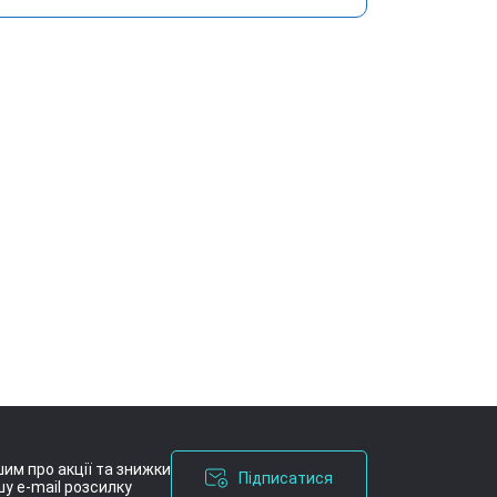
им про акції та знижки
Підписатися
у e-mail розсилку