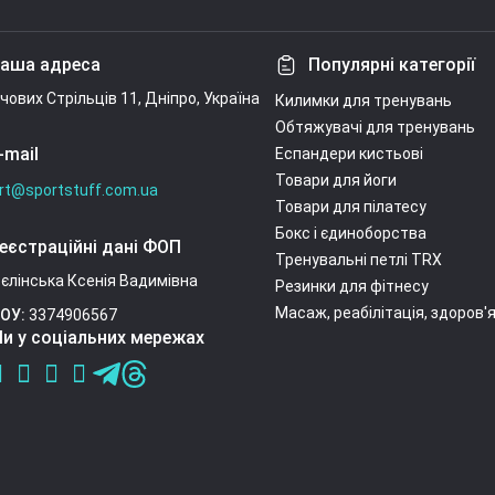
Умови угоди
аша адреса
Популярні категорії
ічових Стрільців 11, Дніпро, Україна
Килимки для тренувань
Обтяжувачі для тренувань
-mail
Еспандери кистьові
Товари для йоги
rt@sportstuff.com.ua
Товари для пілатесу
Бокс і єдиноборства
еєстраційні дані ФОП
Тренувальні петлі TRX
єлінська Ксенія Вадимівна
Резинки для фітнесу
Масаж, реабілітація, здоров'
ОУ:
3374906567
и у соціальних мережах