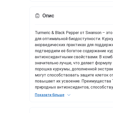
Опис
Turmeric & Black Pepper от Swanson – э
для оптимальной биодоступности. Курк
аюрведических практиках для поддержк
подтвердили её богатое содержание к
антиоксидантными свойствами. В комб
значительно лучше, что делает формулу
порошка куркумы, дополненной экстрак
могут способствовать защите клеток от
повышает их усвоение. Преимущества Tu
природных антиоксидантов; способству
поддерживает общее самочувствие и ж
Показати більше
усвоения; натуральная растительная фо
имбирных и издавна используется не тол
поддержания энергии и баланса. Чёрны