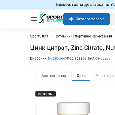
Безкоштовна доставка по Ук
Каталог товарів
SportStuff
Вітаміни і спортивне харчування
Цинк цитрат, Zinc Citrate, Nu
Виробник:
NutriCology
Код товару:
bi-ARG-50280
Все про товар
Опис
Характери
Популярний