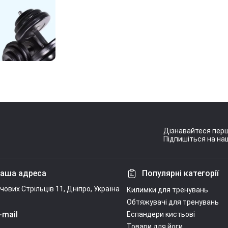
Дізнавайтеся перш
Підпишіться на наш
Умови угоди
аша адреса
Популярні категорії
ічових Стрільців 11, Дніпро, Україна
Килимки для тренувань
Обтяжувачі для тренувань
-mail
Еспандери кистьові
Товари для йоги