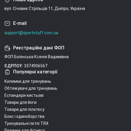
вул. Січових Стрільців 11, Дніпро, Україна
E-mail
support@sportstuff.com.ua
Реєстраційні дані ФОП
ФОП Бєлінська Ксенія Вадимівна
ЄДРПОУ:
3374906567
Популярні категорії
Килимки для тренувань
Обтяжувачі для тренувань
Еспандери кистьові
Товари для йоги
Товари для пілатесу
Бокс і єдиноборства
Тренувальні петлі TRX
Резинки для фітнесу