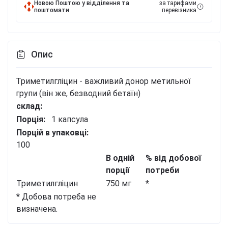
Новою Поштою у відділення та
за тарифами
поштомати
перевізника
Опис
Триметилгліцин - важливий донор метильної
групи (він же, безводний бетаїн)
склад:
Порція:
1
капсула
Порцій в упаковці:
100
В одній
% від добової
порції
потреби
Триметилгліцин
750 мг
*
* Добова потреба не
визначена.