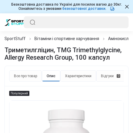
Безкоштовна доставка по Україні для посилок вагою до 30кг.
Ознайомтесь з умовами
безкоштовної доставки
.
SportStuff
Вітаміни і спортивне харчування
Амінокисло
Триметилгліцин, TMG Trimethylglycine,
Allergy Research Group, 100 капсул
Все про товар
Опис
Характеристики
Відгуки
П
0
Популярний