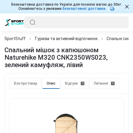
Безкоштовна доставка по Україні для посилок вагою до 30кг.
Ознайомтесь з умовами
безкоштовної доставки
.
SportStuff
Туризм та активний відпочинок
Спальні сис
Спальний мішок з капюшоном
Naturehike M320 CNK2350WS023,
зелений камуфляж, лівий
Все про товар
Опис
Відгуки
Питання
0
0