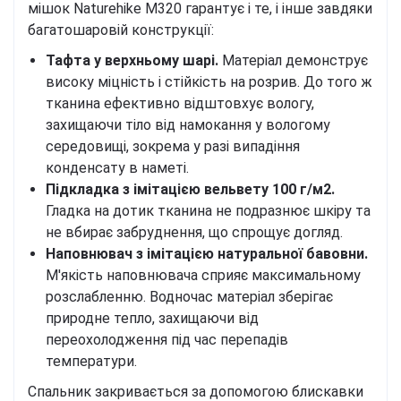
мішок Naturehike M320 гарантує і те, і інше завдяки
багатошаровій конструкції:
Тафта у верхньому шарі.
Матеріал демонструє
високу міцність і стійкість на розрив. До того ж
тканина ефективно відштовхує вологу,
захищаючи тіло від намокання у вологому
середовищі, зокрема у разі випадіння
конденсату в наметі.
Підкладка з імітацією вельвету 100 г/м2.
Гладка на дотик тканина не подразнює шкіру та
не вбирає забруднення, що спрощує догляд.
Наповнювач з імітацією натуральної бавовни.
М'якість наповнювача сприяє максимальному
розслабленню. Водночас матеріал зберігає
природне тепло, захищаючи від
переохолодження під час перепадів
температури.
Спальник закривається за допомогою блискавки