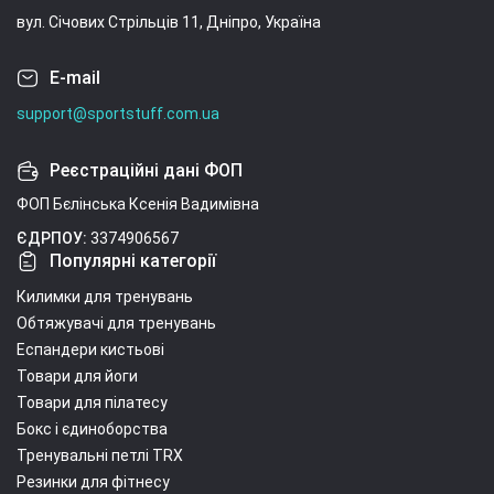
вул. Січових Стрільців 11, Дніпро, Україна
E-mail
support@sportstuff.com.ua
Реєстраційні дані ФОП
ФОП Бєлінська Ксенія Вадимівна
ЄДРПОУ:
3374906567
Популярні категорії
Килимки для тренувань
Обтяжувачі для тренувань
Еспандери кистьові
Товари для йоги
Товари для пілатесу
Бокс і єдиноборства
Тренувальні петлі TRX
Резинки для фітнесу