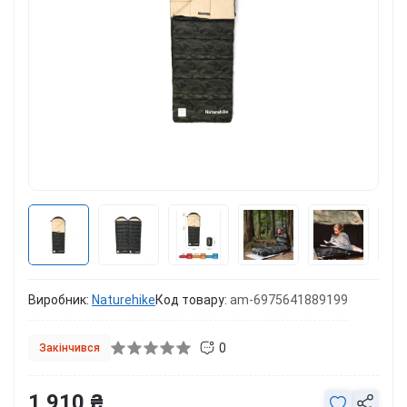
Виробник:
Naturehike
Код товару:
am-6975641889199
0
Закінчився
1 910 ₴