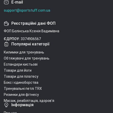
E-mail
support@sportstuff.com.ua
Реєстраційні дані ФОП
ФОП Бєлінська Ксенія Вадимівна
ЄДРПОУ:
3374906567
Популярні категорії
Килимки для тренувань
Обтяжувачі для тренувань
Еспандери кистьові
Товари для йоги
Товари для пілатесу
Бокс і єдиноборства
Тренувальні петлі TRX
Резинки для фітнесу
Масаж, реабілітація, здоров'я
Інформація