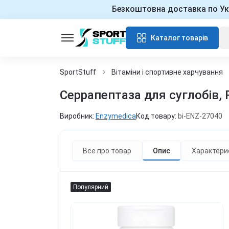
Безкоштовна доставка по Ук
Каталог товарів
SportStuff
Вітаміни і спортивне харчування
Серрапептаза для суглобів, R
Виробник:
Enzymedica
Код товару:
bi-ENZ-27040
Все про товар
Опис
Характери
Популярний