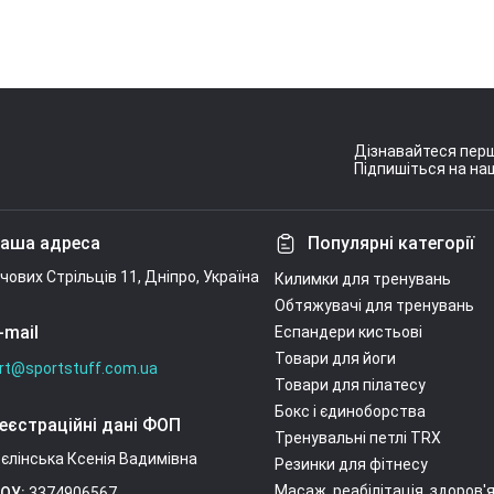
Дізнавайтеся перш
Підпишіться на наш
Умови угоди
аша адреса
Популярні категорії
ічових Стрільців 11, Дніпро, Україна
Килимки для тренувань
Обтяжувачі для тренувань
-mail
Еспандери кистьові
Товари для йоги
rt@sportstuff.com.ua
Товари для пілатесу
Бокс і єдиноборства
еєстраційні дані ФОП
Тренувальні петлі TRX
єлінська Ксенія Вадимівна
Резинки для фітнесу
Масаж, реабілітація, здоров'
ОУ:
3374906567