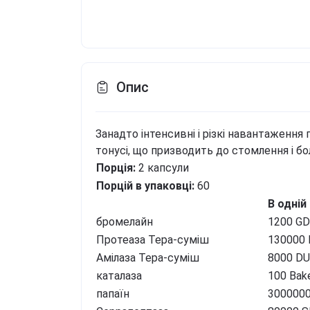
Опис
Занадто інтенсивні і різкі навантаження 
тонусі, що призводить до стомлення і бол
Порція:
2 капсули
Порцій в упаковці:
60
В одній 
бромелайн
1200 G
Протеаза Тера-суміш
130000
Амілаза Тера-суміш
8000 DU
каталаза
100 Bak
папаїн
300000