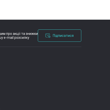
им про акції та знижки
Підписатися
у e-mail розсилку
я