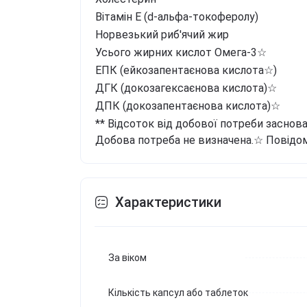
Вітамін Е (d-альфа-токоферолу)
Норвезький риб'ячий жир
Усього жирних кислот Омега-3☆
ЕПК (ейкозапентаєнова кислота☆)
ДГК (докозагексаєнова кислота)☆
ДПК (докозапентаєнова кислота)☆
** Відсоток від добової потреби заснован
Добова потреба не визначена.
☆
Повідом
Характеристики
За віком
Кількість капсул або таблеток