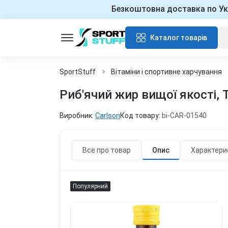
Безкоштовна доставка по Ук
Каталог товарів
SportStuff
Вітаміни і спортивне харчування
Риб'ячий жир вищої якості, T
Виробник:
Carlson
Код товару:
bi-CAR-01540
Все про товар
Опис
Характери
Популярний