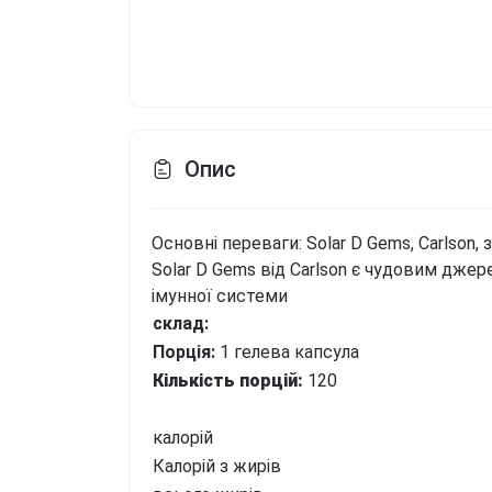
Опис
Основні переваги: Solar D Gems, Carlson,
Solar D Gems від Carlson є чудовим джере
імунної системи
склад:
Порція:
1 гелева капсула
Кількість порцій:
120
калорій
Калорій з жирів