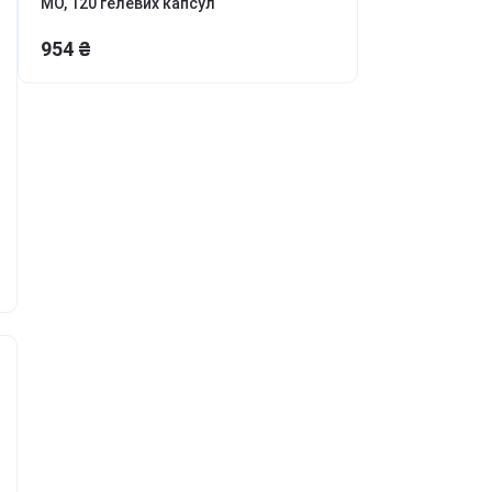
МО, 120 гелевих капсул
ля боротьби з
ривожністю, апатією та
954 ₴
епресією
етокс, перезавантаження
іла та розуму
онцентрація та
родуктивність
аланс гормонів та лібідо
ля молодості та краси
урс Активний день
ивитись всі