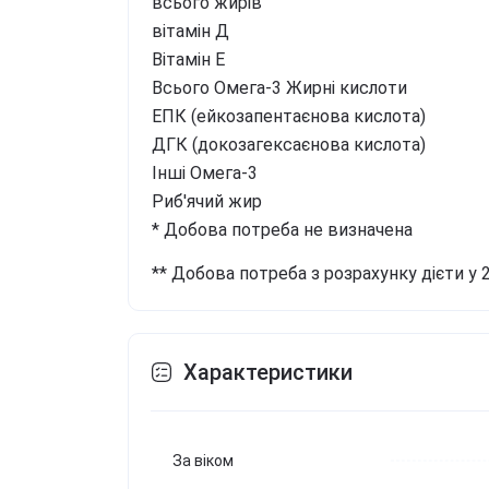
всього жирів
вітамін Д
Вітамін Е
Всього Омега-3 Жирні кислоти
ЕПК (ейкозапентаєнова кислота)
ДГК (докозагексаєнова кислота)
Інші Омега-3
Риб'ячий жир
* Добова потреба не визначена
** Добова потреба з розрахунку дієти у 
Характеристики
За віком