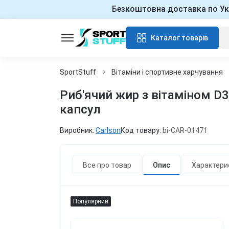
Безкоштовна доставка по Ук
Каталог товарів
SportStuff
Вітаміни і спортивне харчування
Риб'ячий жир з вітаміном D3
капсул
Виробник:
Carlson
Код товару:
bi-CAR-01471
Все про товар
Опис
Характери
Популярний