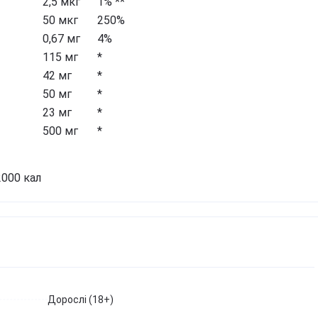
2,5 мкг
1% **
Березова чага
Д
Екстракт граната
50 мкг
250%
Майтаке
т
д
Екстракт виноградних
0,67 мг
4%
Шиїтаке
кісточок
Д
115 мг
*
Траметес різнобарвний
т
Екстракт зеленого чаю
(Turkey Tail)
42 мг
*
К
Екстракт вишні / черешні /
Агарік бразильський
50 мг
*
п
черемхи
Мухомор червоний (Amanita
23 мг
*
Б
Квіти Арніки
muscaria)
500 мг
*
Д
Дивитись всі
Мухомор пантерний
К
Дивитись всі
Д
2000 кал
Дорослі (18+)