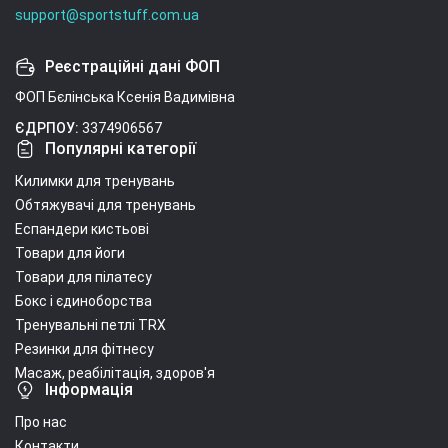
support@sportstuff.com.ua
Реєстраційні дані ФОП
ФОП Бєлінська Ксенія Вадимівна
ЄДРПОУ:
3374906567
Популярні категорії
Килимки для тренувань
Обтяжувачі для тренувань
Еспандери кистьові
Товари для йоги
Товари для пілатесу
Бокс і єдиноборства
Тренувальні петлі TRX
Резинки для фітнесу
Масаж, реабілітація, здоров'я
Інформація
Про нас
Контакти