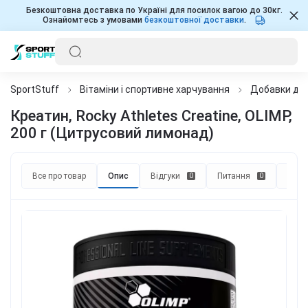
Безкоштовна доставка по Україні для посилок вагою до 30кг.
Ознайомтесь з умовами
безкоштовної доставки
.
SportStuff
Вітаміни і спортивне харчування
Добавки для
Креатин, Rocky Athletes Creatine, OLIMP,
200 г (Цитрусовий лимонад)
Все про товар
Опис
Відгуки
Питання
Реко
0
0