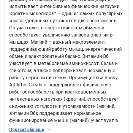
испытывает интенсивные физические нагрузки.
Креатин моногидрат – один из самых популярных
и исследованных нутриентов для спортсменов.
Он участвует в энергетическом обмене и
способствует увеличению запасов энергии в
мышцах. Магний – важный макроэлемент,
поддерживающий работу мышц, энергетический
обмен и электролитный баланс. Витамин B6 –
участвует в метаболизме аминокислот, белка и
гликогена, а также поддерживает нормальную
работу нервной системы. Преимущества Rocky
Athletes Creatine: поддерживает физическую
работоспособность при кратковременных
интенсивных нагрузках (креатин); способствует
снижению усталости и утомляемости (магний,
витамин B6); поддерживает нормальное
функционирование мышц (магний); участвует в
поддержании электролитного баланса (магний);
Показати більше