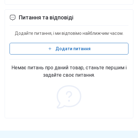
магния, гидрохлорид пиридоксина (витамин B6),
регулятор кислотности (лимонная кислота);
Питання та відповіді
ароматизаторы, подсластители (ацесульфам К,
сукралоза). Фасовки 250 г - 60 порций, 500 г - 121
порция.
Додайте питання, і ми відповімо найближчим часом.
Додати питання
Немає питань про даний товар, станьте першим і
задайте своє питання.