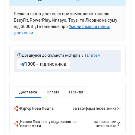
Безкоштовна доставка при замовленні товарів
EasyFit, PowerPlay, Kintayo, Toysi та Лісовик на суму
від 3000₴. Детальніше про
Умови безкоштовної
доставки
Доєднуйся до спільноти експертів у
Телеграм
1000+
підписників
Доставка
Оплата
Гарантія
Курʼєр Нова Пошта
за тарифами перевізника
Новою Поштою у відділення та
за тарифами
поштомати
перевізника