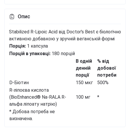
Опис
Stabilized R-Lipoic Acid від Doctor's Best є біологічно
активною добавкою у зручній веганській формі
Порція:
1 капсула
Порцій в упаковці:
180 порцій
В одній
% від
денній
добової
порції
потреби
D-Біотин
150 мкг
500%
R-ліпоєва кислота
(BioEnhanced® Na-RALA R-
100 мг
*
альфа ліпоату натрію)
* Добова потреба не
визначена.