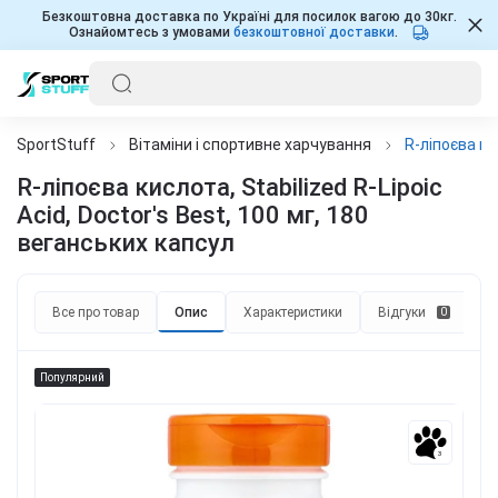
Безкоштовна доставка по Україні для посилок вагою до 30кг.
Ознайомтесь з умовами
безкоштовної доставки
.
SportStuff
Вітаміни і спортивне харчування
R-ліпоєва ки
R-ліпоєва кислота, Stabilized R-Lipoic
Acid, Doctor's Best, 100 мг, 180
веганських капсул
Все про товар
Опис
Характеристики
Відгуки
П
0
Популярний
3