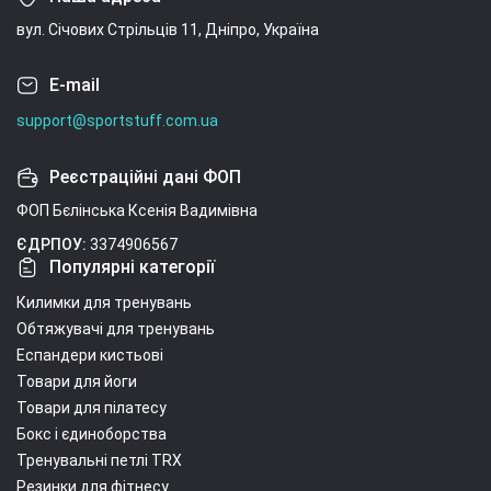
вул. Січових Стрільців 11, Дніпро, Україна
E-mail
support@sportstuff.com.ua
Реєстраційні дані ФОП
ФОП Бєлінська Ксенія Вадимівна
ЄДРПОУ:
3374906567
Популярні категорії
Килимки для тренувань
Обтяжувачі для тренувань
Еспандери кистьові
Товари для йоги
Товари для пілатесу
Бокс і єдиноборства
Тренувальні петлі TRX
Резинки для фітнесу