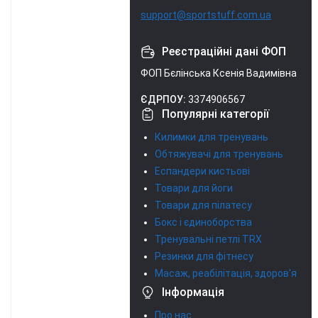
support@sportstuff.com.ua
Реєстраційні дані ФОП
ФОП Бєлінська Ксенія Вадимівна
ЄДРПОУ:
3374906567
Популярні категорії
Килимки для тренувань
Обтяжувачі для тренувань
Еспандери кистьові
Товари для йоги
Товари для пілатесу
Бокс і єдиноборства
Тренувальні петлі TRX
Резинки для фітнесу
Масаж, реабілітація, здоров'я
Інформація
Про нас