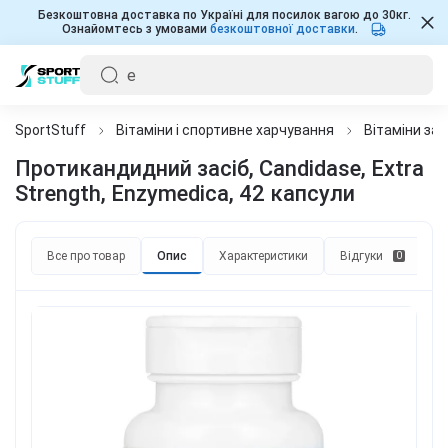
Безкоштовна доставка по Україні для посилок вагою до 30кг.
Ознайомтесь з умовами
безкоштовної доставки
.
SportStuff
Вітаміни і спортивне харчування
Вітаміни за
Протикандидний засіб, Candidase, Extra
Strength, Enzymedica, 42 капсули
Все про товар
Опис
Характеристики
Відгуки
П
0