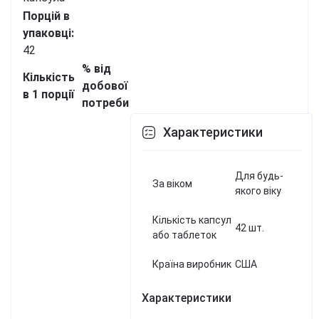
Порцій в
упаковці:
42
% від
Кількість
добової
в 1 порції
потреби
Характеристики
Для будь-
За віком
якого віку
Кількість капсул
42 шт.
або таблеток
Країна виробник
США
Характеристики