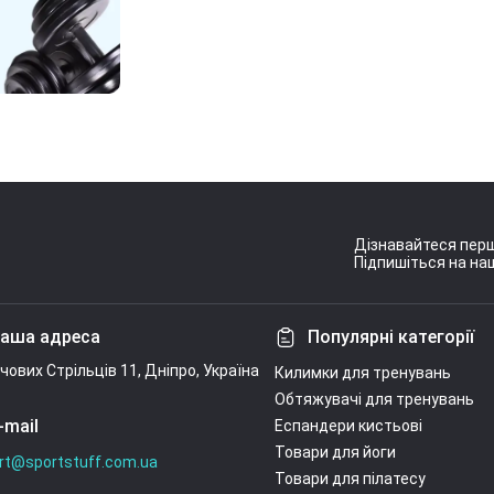
Дізнавайтеся перш
Підпишіться на наш
Умови угоди
аша адреса
Популярні категорії
ічових Стрільців 11, Дніпро, Україна
Килимки для тренувань
Обтяжувачі для тренувань
-mail
Еспандери кистьові
Товари для йоги
rt@sportstuff.com.ua
Товари для пілатесу