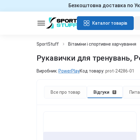
Безкоштовна доставка по Ук
Каталог товарів
SportStuff
Вітаміни і спортивне харчування
Рукавички для тренувань, Po
Виробник:
PowerPlay
Код товару:
prot-24286-01
Все про товар
Відгуки
Пита
0