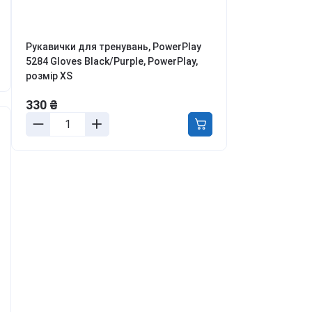
ля боротьби з
ривожністю, апатією та
епресією
Рукавички для тренувань, PowerPlay
етокс, перезавантаження
5284 Gloves Black/Purple, PowerPlay,
іла та розуму
розмір XS
онцентрація та
родуктивність
330 ₴
аланс гормонів та лібідо
ля молодості та краси
урс Активний день
ивитись всі