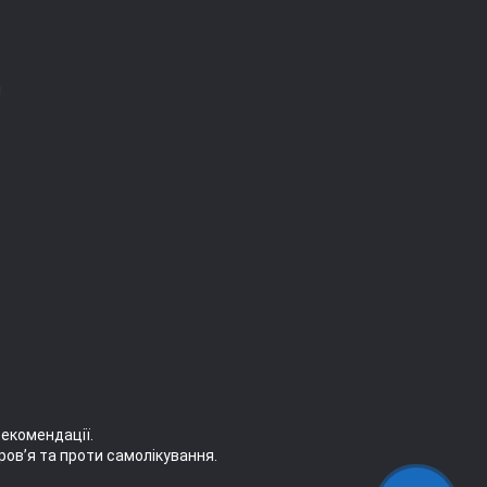
я
рекомендації.
ров’я та проти самолікування.