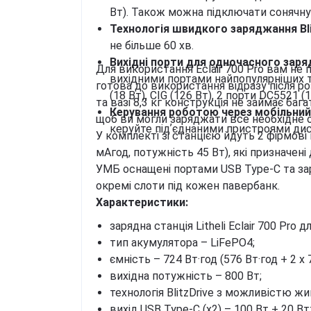
Вт). Також можна підключати сонячну
Технологія швидкого заряджання Blit
не більше 60 хв.
Вихідні порти для одночасного заря
Для використання Eclair 700 Pro вам не 
вихідними портами найпопулярніших тип
готова до використання відразу після р
(18 Вт), CIG (126 Вт), 2 порти DC5521 (1
та вазі 8,3 кг конструкція не займає ба
Керування роботою через мобільний 
щоб ви могли заряджати все необхідне о
керуйте підʼєднаними пристроями дист
У комплекті зі станцією йдуть 2 фірмов
мАгод, потужність 45 Вт), які призначені
УМБ оснащені портами USB Type-C та зар
окремі слоти під кожен павербанк.
Характеристики:
зарядна станція Litheli Eclair 700 Pro
тип акумулятора – LiFePO4;
ємність – 724 Вт·год (576 Вт·год + 2 х 7
вихідна потужність – 800 Вт;
технологія BlitzDrive з можливістю ж
вихід USB Type-C (х2) – 100 Вт + 20 Вт