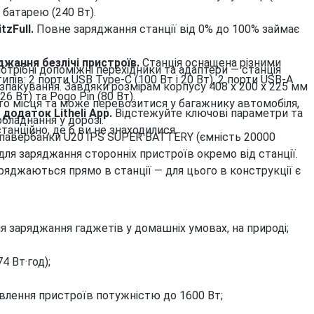
 батарею (240 Вт).
zFull.
Повне заряджання станції від 0% до 100% займає
джання безлічі пристроїв.
Станція оснащена різними
потрібні допоміжні перехідники та адаптери — станція
ів: 2 порти USB Type-C (100 Вт і 20 Вт), 2 порти USB-A
озпакування. Завдяки розмірам корпусу 408 х 200 х 225 мм
26 Вт) та Pogo Pin (80 Вт).
гато місця та може перевозитися у багажнику автомобіля,
додаток Litheli App.
Відстежуйте ключові параметри та
бладнання у дорозі.
анційно, де б ви не знаходилися.
і павербанки U20 IPS SUPER BATTERY (ємність 20000
 для заряджання сторонніх пристроїв окремо від станції.
яджаються прямо в станції — для цього в конструкції є
 для заряджання гаджетів у домашніх умовах, на природі;
4 Вт·год);
ивлення пристроїв потужністю до 1600 Вт;
;