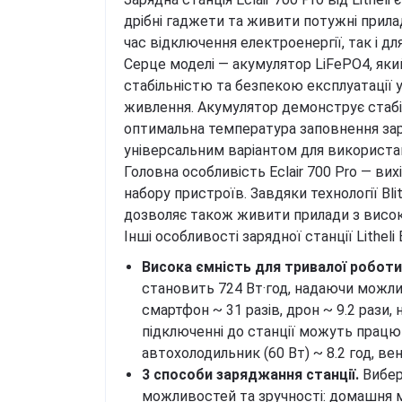
дрібні гаджети та живити потужні прила
час відключення електроенергії, так і дл
Серце моделі — акумулятор LiFePO4, яки
стабільністю та безпекою експлуатації 
живлення. Акумулятор демонструє стабіл
оптимальна температура заповнення зар
універсальним варіантом для використан
Головна особливість Eclair 700 Pro — ви
набору пристроїв. Завдяки технології Bli
дозволяє також живити прилади з висо
Інші особливості зарядної станції Litheli E
Висока ємність для тривалої роботи
становить 724 Вт·год, надаючи можли
смартфон ~ 31 разів, дрон ~ 9.2 рази,
підключенні до станції можуть працюв
автохолодильник (60 Вт) ~ 8.2 год, вен
3 способи заряджання станції.
Вибер
можливостей та зручності: домашня м