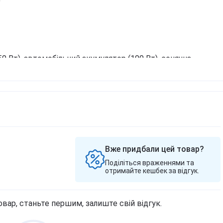
50 Вт), автомобільний акумулятор (100 Вт), сонячна
авдяки технології BlitzFull;
BATTERY (20000 мАгод / 45 Вт);
 2 роки;
.
Вже придбали цей товар?
Поділіться враженнями та
отримайте кешбек за відгук.
овар, станьте першим, залиште свій відгук.