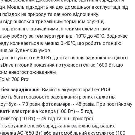
Березова чага
Д
ди. Модель підходить як для домашньої експлуатації під
Екстракт граната
Майтаке
т
я поїздок на природу та дачного відпочинку.
д
Екстракт виноградних
Шиїтаке
кісточок
й відрізняється тривалішим терміном служби,
Д
Траметес різнобарвний
т
у порівнянні зі звичайними літієвими елементами
Екстракт зеленого чаю
(Turkey Tail)
К
ьну роботу за температури від -10°C до 40°C. Водночас
Екстракт вишні / черешні /
Агарік бразильський
п
черемхи
яду коливається в межах 0-40°C, що робить станцію
Мухомор червоний (Amanita
Б
Квіти Арніки
ня за будь-яких умов.
muscaria)
Д
Дивитись всі
хідна потужність 800 Вт, достатня для заряджання цілого
Мухомор пантерний
К
tzDrive піковий показник потужності сягає 1600 Вт, що
Дивитись всі
Д
ким енергоспоживанням.
clair 700 Pro:
 без заряджання.
Ємність акумулятора LiFePO4
вість багаторазового заряджання різних гаджетів:
 ноутбук ~ 7.3 рази, фотокамера ~ 48 разів. При постійному
ати електрична ковдра (100 Вт) ~ 5 год,
тилятор (10 Вт) ~ 49 год та інші пристрої.
іть зручний спосіб заряджання залежно від ваших
ережа AC (650 Вт) або автомобільний акумулятор (100