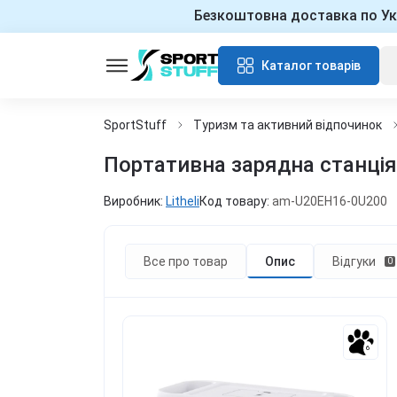
Безкоштовна доставка по Ук
Каталог товарів
SportStuff
Туризм та активний відпочинок
Портативна зарядна станція L
Виробник:
Litheli
Код товару:
am-U20EH16-0U200
Все про товар
Опис
Відгуки
0
6