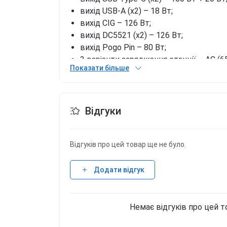
вихід USB-A (х2) – 18 Вт;
вихід CIG – 126 Вт;
вихід DC5521 (х2) – 126 Вт;
вихід Pogo Pin – 80 Вт;
3 варіанти заряджання станції – AC (6
Показати більше
батарея (240 Вт);
заряджання станції займає лише 1 год з
розміри – 408 х 200 х 225 мм;
вага – 8,3 кг;
Відгуки
у комплекті є 2 х УМБ U20 IPS SUPER 
офіційна гарантія на зарядну станцію –
офіційна гарантія на Power Bank – 1 рік
Відгуків про цей товар ще не було.
Додати відгук
Немає відгуків про цей т