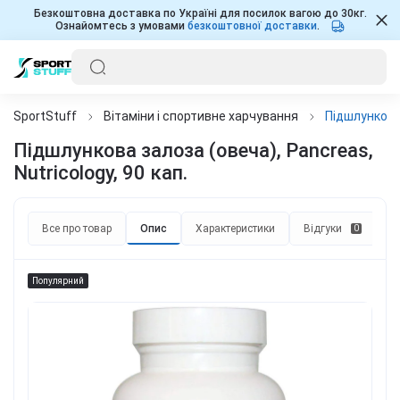
Безкоштовна доставка по Україні для посилок вагою до 30кг.
Ознайомтесь з умовами
безкоштовної доставки
.
SportStuff
Вітаміни і спортивне харчування
Підшлункова 
Підшлункова залоза (овеча), Pancreas,
Nutricology, 90 кап.
Все про товар
Опис
Характеристики
Відгуки
П
0
Популярний