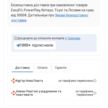
Безкоштовна доставка при замовленні товарів
EasyFit, PowerPlay, Kintayo, Toysi та Лісовик на суму
від 3000₴. Детальніше про
Умови безкоштовної
доставки
Доєднуйся до спільноти експертів у
Телеграм
1000+
підписників
Доставка
Оплата
Гарантія
Курʼєр Нова Пошта
за тарифами перевізника
Новою Поштою у відділення та
за тарифами
поштомати
перевізника