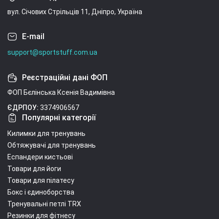
вул. Січових Стрільців 11, Дніпро, Україна
E-mail
support@sportstuff.com.ua
Реєстраційні дані ФОП
ФОП Бєлінська Ксенія Вадимівна
ЄДРПОУ:
3374906567
Популярні категорії
Килимки для тренувань
Обтяжувачі для тренувань
Еспандери кистьові
Товари для йоги
Товари для пілатесу
Бокс і єдиноборства
Тренувальні петлі TRX
Резинки для фітнесу