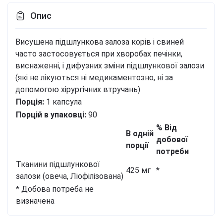
Опис
Висушена підшлункова залоза корів і свиней
часто застосовується при хворобах печінки,
виснаженні, і дифузних зміни підшлункової залози
(які не лікуються ні медикаментозно, ні за
допомогою хірургічних втручань)
Порція:
1 капсула
Порцій в упаковці:
90
% Від
В одній
добової
порції
потреби
Тканини підшлункової
425 мг
*
залози (овеча, Ліофілізована)
* Добова потреба не
визначена