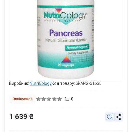
Виробник:
NutriCology
Код товару:
bi-ARG-51630
0
Закінчився
1 639 ₴