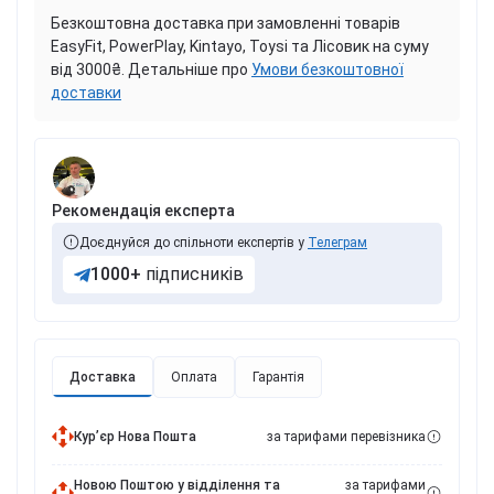
Безкоштовна доставка при замовленні товарів
EasyFit, PowerPlay, Kintayo, Toysi та Лісовик на суму
від 3000₴. Детальніше про
Умови безкоштовної
доставки
Рекомендація експерта
Доєднуйся до спільноти експертів у
Телеграм
1000+
підписників
Доставка
Оплата
Гарантія
Курʼєр Нова Пошта
за тарифами перевізника
Новою Поштою у відділення та
за тарифами