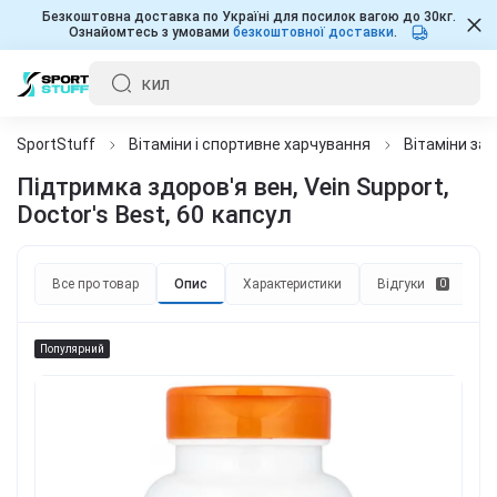
Безкоштовна доставка по Україні для посилок вагою до 30кг.
Ознайомтесь з умовами
безкоштовної доставки
.
SportStuff
Вітаміни і спортивне харчування
Вітаміни за
Підтримка здоров'я вен, Vein Support,
Doctor's Best, 60 капсул
Все про товар
Опис
Характеристики
Відгуки
П
0
Популярний