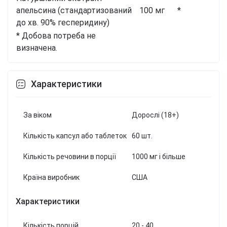
апельсина
(стандартизований
100 мг
*
до хв. 90% гесперидину)
* Добова потреба не
визначена.
Характеристики
За віком
Дорослі (18+)
Кількість капсул або таблеток
60 шт.
Кількість речовини в порції
1000 мг і більше
Країна виробник
США
Характеристики
Кількість порцій
20 - 40