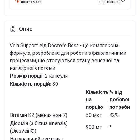
поштомати
перевізника
Опис
Vein Support від Doctor's Best - це комплексна
формула, розроблена для роботи з фізіологічними
процесами, що стосуються стану венозної та
капілярної системи
Розмір порції:
2
капсули
Кількість порцій:
30
Кількість
% від
на
добової
порцію
потреби
Вітамін К2 (менахінон-7)
50 мкг
42%
Діосмін (з Citrus sinensis)
900 мг
*
(DiosVein
®
)
Натуральний екстракт